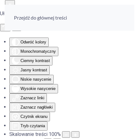
Ułatwienia dostępu
Przejdź do głównej treści
Odwróć kolory
Monochromatyczny
Ciemny kontrast
Jasny kontrast
Niskie nasycenie
Wysokie nasycenie
Zaznacz linki
Zaznacz nagłówki
Czytnik ekranu
Tryb czytania
Skalowanie treści
100
%