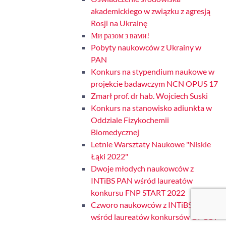
akademickiego w związku z agresją
Rosji na Ukrainę
Ми разом з вами!
Pobyty naukowców z Ukrainy w
PAN
Konkurs na stypendium naukowe w
projekcie badawczym NCN OPUS 17
Zmarł prof. dr hab. Wojciech Suski
Konkurs na stanowisko adiunkta w
Oddziale Fizykochemii
Biomedycznej
Letnie Warsztaty Naukowe "Niskie
Łąki 2022"
Dwoje młodych naukowców z
INTiBS PAN wśród laureatów
konkursu FNP START 2022
Czworo naukowców z INTiBS PAN
wśród laureatów konkursów OPUS i