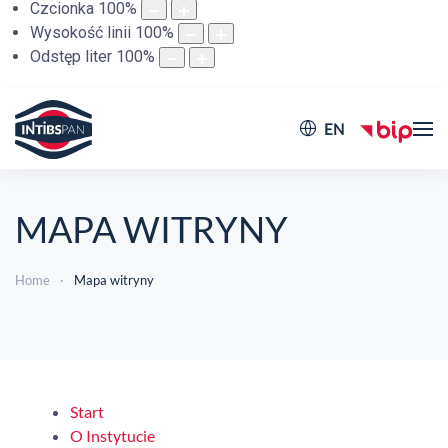
Czcionka
100
%
Wysokość linii
100
%
Odstęp liter
100
%
EN
MAPA WITRYNY
Home
Mapa witryny
Start
O Instytucie