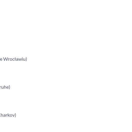
we Wrocławiu)
ruhe)
Kharkov)