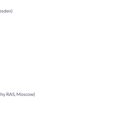
resden)
raphy RAS, Moscow)