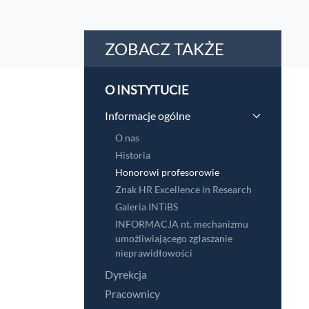
ZOBACZ TAKŻE
O INSTYTUCIE
Informacje ogólne
O nas
Historia
Honorowi profesorowie
Znak HR Excellence in Research
Galeria INTiBS
INFORMACJA nt. mechanizmu
umożliwiającego zgłaszanie
nieprawidłowości
Dyrekcja
Pracownicy