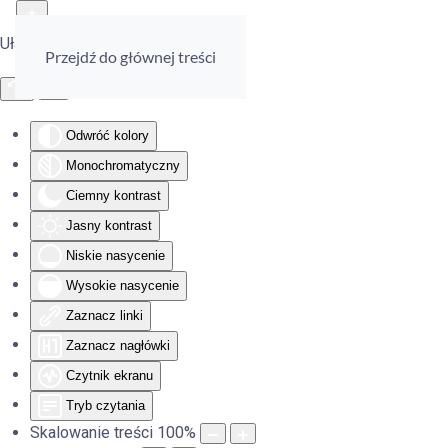
Ułatwienia dostępu
Przejdź do głównej treści
Odwróć kolory
Monochromatyczny
Ciemny kontrast
Jasny kontrast
Niskie nasycenie
Wysokie nasycenie
Zaznacz linki
Zaznacz nagłówki
Czytnik ekranu
Tryb czytania
Skalowanie treści
100
%