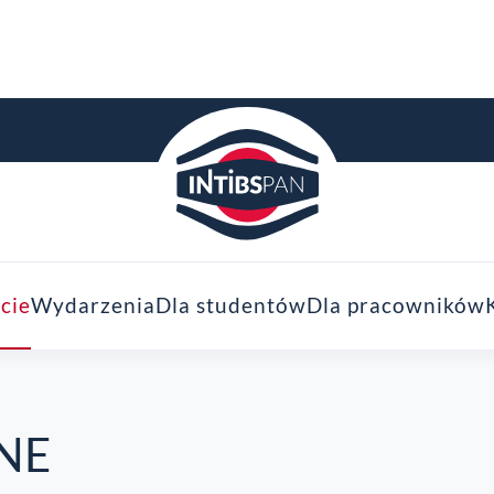
cie
Wydarzenia
Dla studentów
Dla pracowników
NE