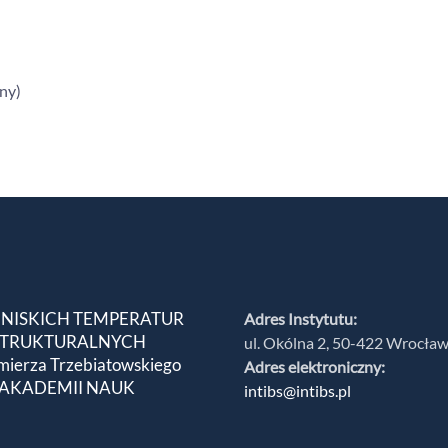
any)
 NISKICH TEMPERATUR
Adres Instytutu:
 STRUKTURALNYCH
ul. Okólna 2, 50-422 Wrocła
mierza Trzebiatowskiego
Adres elektroniczny:
 AKADEMII NAUK
intibs@intibs.pl