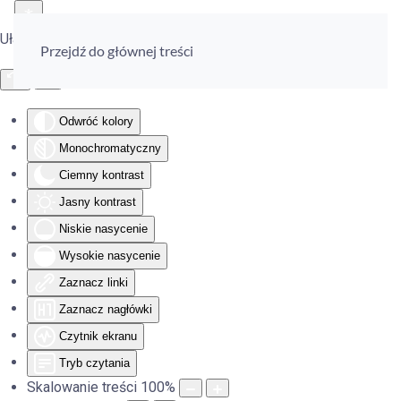
Ułatwienia dostępu
Przejdź do głównej treści
Odwróć kolory
Monochromatyczny
Ciemny kontrast
Jasny kontrast
Niskie nasycenie
Wysokie nasycenie
Zaznacz linki
Zaznacz nagłówki
Czytnik ekranu
Tryb czytania
Skalowanie treści
100
%