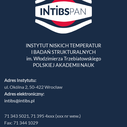
INSTYTUT NISKICH TEMPERATUR
I BADAŃ STRUKTURALNYCH
im. Włodzimierza Trzebiatowskiego
POLSKIEJ AKADEMII NAUK
Adres Instytutu:
ul. Okólna 2, 50-422 Wrocław
Adres elektroniczny:
intibs@intibs.pl
71 343 5021, 71 395 4xxx (xxx nr wew.)
Fax: 71 344 1029