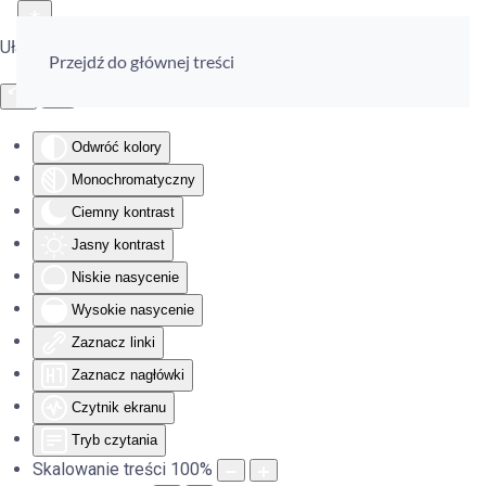
Ułatwienia dostępu
Przejdź do głównej treści
Odwróć kolory
Monochromatyczny
Ciemny kontrast
Jasny kontrast
Niskie nasycenie
Wysokie nasycenie
Zaznacz linki
Zaznacz nagłówki
Czytnik ekranu
Tryb czytania
Skalowanie treści
100
%