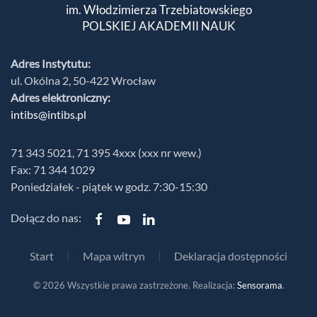
im. Włodzimierza Trzebiatowskiego
POLSKIEJ AKADEMII NAUK
Adres Instytutu:
ul. Okólna 2, 50-422 Wrocław
Adres elektroniczny:
intibs@intibs.pl
71 343 5021, 71 395 4xxx (xxx nr wew.)
Fax: 71 344 1029
Poniedziałek - piątek w godz. 7:30-15:30
Dołącz do nas:
Start
Mapa witryn
Deklaracja dostępności
©
2026
Wszystkie prawa zastrzeżone. Realizacja:
Sensorama
.