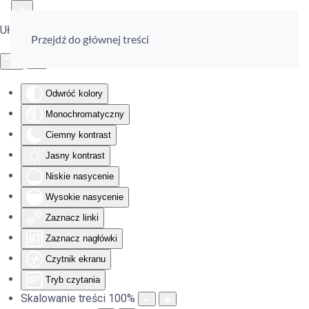
Ułatwienia dostępu
Przejdź do głównej treści
Odwróć kolory
Monochromatyczny
Ciemny kontrast
Jasny kontrast
Niskie nasycenie
Wysokie nasycenie
Zaznacz linki
Zaznacz nagłówki
Czytnik ekranu
Tryb czytania
Skalowanie treści
100
%