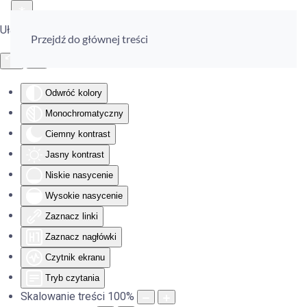
Ułatwienia dostępu
Przejdź do głównej treści
Odwróć kolory
Monochromatyczny
Ciemny kontrast
Jasny kontrast
Niskie nasycenie
Wysokie nasycenie
Zaznacz linki
Zaznacz nagłówki
Czytnik ekranu
Tryb czytania
Skalowanie treści
100
%