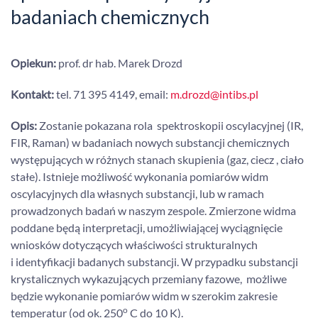
badaniach chemicznych
Opiekun:
prof. dr hab. Marek Drozd
Kontakt:
tel.
71 395 4149, email:
m.drozd@intibs.pl
Opis:
Zostanie pokazana rola spektroskopii oscylacyjnej (IR,
FIR, Raman) w badaniach nowych substancji chemicznych
występujących w różnych stanach skupienia (gaz, ciecz , ciało
stałe). Istnieje możliwość wykonania pomiarów widm
oscylacyjnych dla własnych substancji, lub w ramach
prowadzonych badań w naszym zespole. Zmierzone widma
poddane będą interpretacji, umożliwiającej wyciągnięcie
wniosków dotyczących właściwości strukturalnych
i identyfikacji badanych substancji. W przypadku substancji
krystalicznych wykazujących przemiany fazowe, możliwe
będzie wykonanie pomiarów widm w szerokim zakresie
o
temperatur (od ok. 250
C do 10 K).