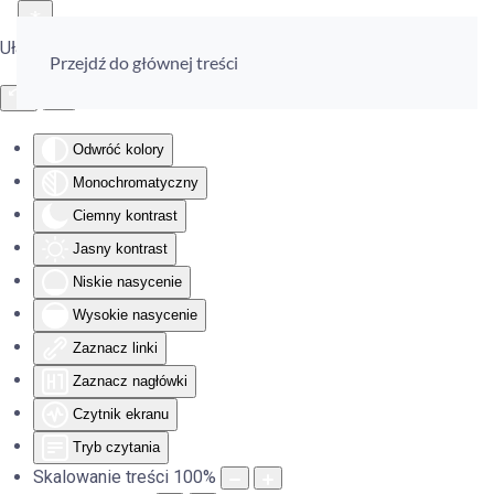
Ułatwienia dostępu
Przejdź do głównej treści
Odwróć kolory
Monochromatyczny
Ciemny kontrast
Jasny kontrast
Niskie nasycenie
Wysokie nasycenie
Zaznacz linki
Zaznacz nagłówki
Czytnik ekranu
Tryb czytania
Skalowanie treści
100
%