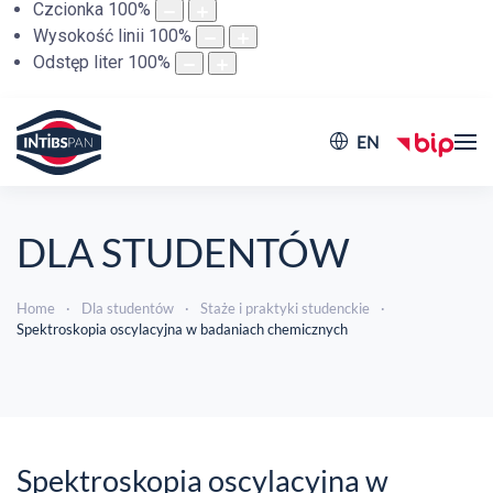
Czcionka
100
%
Wysokość linii
100
%
Odstęp liter
100
%
EN
DLA STUDENTÓW
Home
Dla studentów
Staże i praktyki studenckie
Spektroskopia oscylacyjna w badaniach chemicznych
Spektroskopia oscylacyjna w