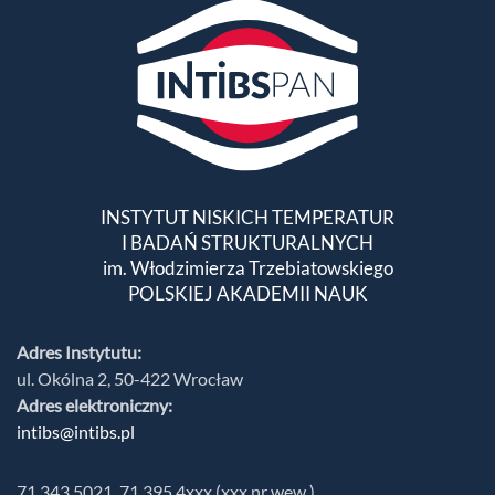
INSTYTUT NISKICH TEMPERATUR
I BADAŃ STRUKTURALNYCH
im. Włodzimierza Trzebiatowskiego
POLSKIEJ AKADEMII NAUK
Adres Instytutu:
ul. Okólna 2, 50-422 Wrocław
Adres elektroniczny:
intibs@intibs.pl
71 343 5021, 71 395 4xxx (xxx nr wew.)