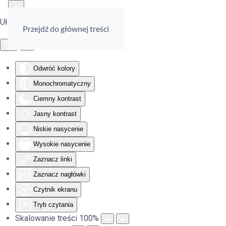
Ułatwienia dostępu
Przejdź do głównej treści
Odwróć kolory
Monochromatyczny
Ciemny kontrast
Jasny kontrast
Niskie nasycenie
Wysokie nasycenie
Zaznacz linki
Zaznacz nagłówki
Czytnik ekranu
Tryb czytania
Skalowanie treści
100
%