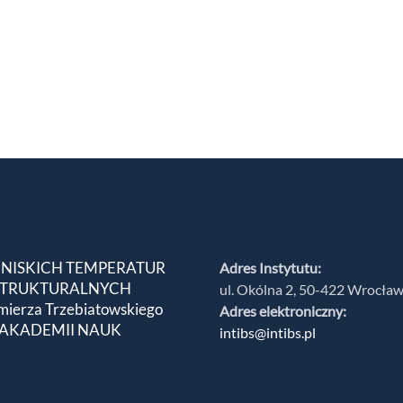
 NISKICH TEMPERATUR
Adres Instytutu:
 STRUKTURALNYCH
ul. Okólna 2, 50-422 Wrocła
mierza Trzebiatowskiego
Adres elektroniczny:
 AKADEMII NAUK
intibs@intibs.pl