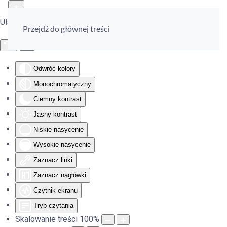
Ułatwienia dostępu
Przejdź do głównej treści
Odwróć kolory
Monochromatyczny
Ciemny kontrast
Jasny kontrast
Niskie nasycenie
Wysokie nasycenie
Zaznacz linki
Zaznacz nagłówki
Czytnik ekranu
Tryb czytania
Skalowanie treści
100
%