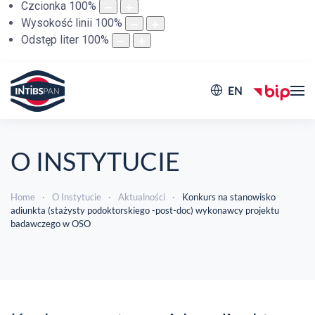
Czcionka
100
%
Wysokość linii
100
%
Odstęp liter
100
%
EN
O INSTYTUCIE
Home
O Instytucie
Aktualności
Konkurs na stanowisko
adiunkta (stażysty podoktorskiego -post-doc) wykonawcy projektu
badawczego w OSO