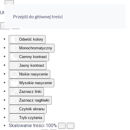
Ułatwienia dostępu
Przejdź do głównej treści
Odwróć kolory
Monochromatyczny
Ciemny kontrast
Jasny kontrast
Niskie nasycenie
Wysokie nasycenie
Zaznacz linki
Zaznacz nagłówki
Czytnik ekranu
Tryb czytania
Skalowanie treści
100
%