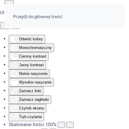
Ułatwienia dostępu
Przejdź do głównej treści
Odwróć kolory
Monochromatyczny
Ciemny kontrast
Jasny kontrast
Niskie nasycenie
Wysokie nasycenie
Zaznacz linki
Zaznacz nagłówki
Czytnik ekranu
Tryb czytania
Skalowanie treści
100
%