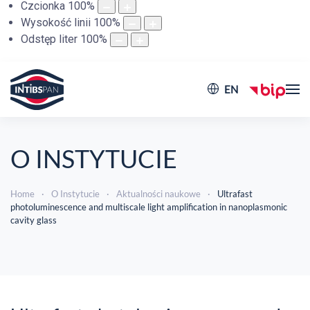
Czcionka
100
%
Wysokość linii
100
%
Odstęp liter
100
%
EN
O INSTYTUCIE
Home
O Instytucie
Aktualności naukowe
Ultrafast
photoluminescence and multiscale light amplification in nanoplasmonic
cavity glass