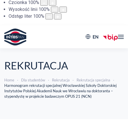
Czcionka
100
%
Wysokość linii
100
%
Odstęp liter
100
%
EN
REKRUTACJA
Home
Dla studentów
Rekrutacja
Rekrutacja specjalna
Harmonogram rekrutacji specjalnej Wrocławskiej Szkoły Doktorskiej
Instytutów Polskiej Akademii Nauk we Wrocławiu na doktoranta –
stypendystę w projekcie badawczym OPUS 21 (NCN)