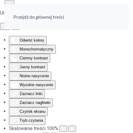
Ułatwienia dostępu
Przejdź do głównej treści
Odwróć kolory
Monochromatyczny
Ciemny kontrast
Jasny kontrast
Niskie nasycenie
Wysokie nasycenie
Zaznacz linki
Zaznacz nagłówki
Czytnik ekranu
Tryb czytania
Skalowanie treści
100
%