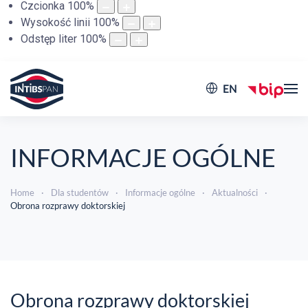
Czcionka
100
%
Wysokość linii
100
%
Odstęp liter
100
%
EN
INFORMACJE OGÓLNE
Home
Dla studentów
Informacje ogólne
Aktualności
Obrona rozprawy doktorskiej
Obrona rozprawy doktorskiej