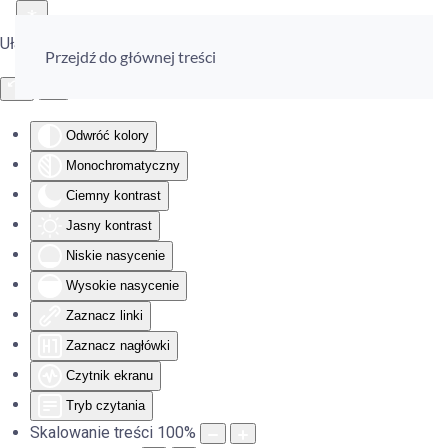
Ułatwienia dostępu
Przejdź do głównej treści
Odwróć kolory
Monochromatyczny
Ciemny kontrast
Jasny kontrast
Niskie nasycenie
Wysokie nasycenie
Zaznacz linki
Zaznacz nagłówki
Czytnik ekranu
Tryb czytania
Skalowanie treści
100
%