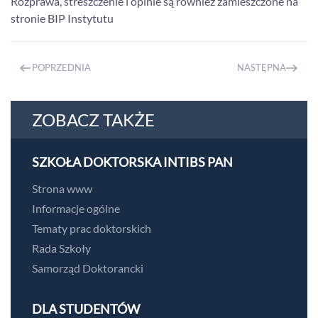
Rozprawa, streszczenie i opinie są również zamieszczone na
stronie BIP Instytutu
POPRZEDNIA
NASTĘPNA
ZOBACZ TAKŻE
SZKOŁA DOKTORSKA INTIBS PAN
Strona www
Informacje ogólne
Tematy prac doktorskich
Rada Szkoły
Samorząd Doktorancki
DLA STUDENTÓW