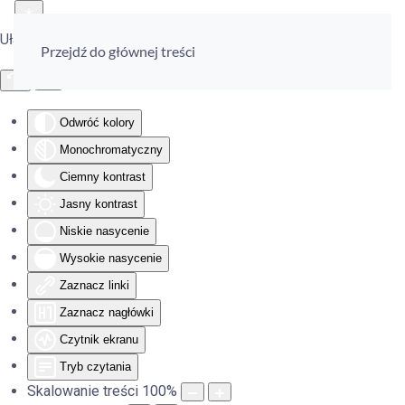
Ułatwienia dostępu
Przejdź do głównej treści
Odwróć kolory
Monochromatyczny
Ciemny kontrast
Jasny kontrast
Niskie nasycenie
Wysokie nasycenie
Zaznacz linki
Zaznacz nagłówki
Czytnik ekranu
Tryb czytania
Skalowanie treści
100
%