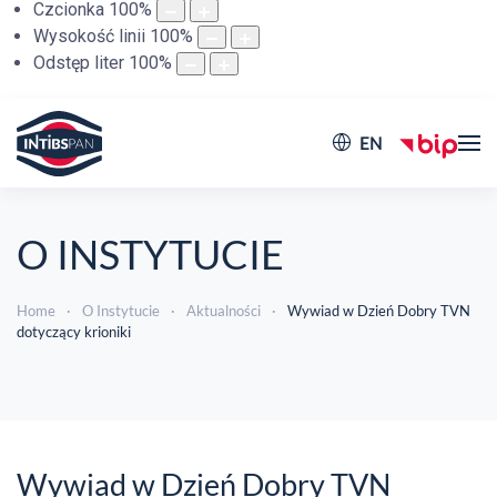
Czcionka
100
%
Wysokość linii
100
%
Odstęp liter
100
%
EN
O INSTYTUCIE
Home
O Instytucie
Aktualności
Wywiad w Dzień Dobry TVN
dotyczący krioniki
Wywiad w Dzień Dobry TVN