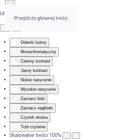
Ułatwienia dostępu
Przejdź do głównej treści
Odwróć kolory
Monochromatyczny
Ciemny kontrast
Jasny kontrast
Niskie nasycenie
Wysokie nasycenie
Zaznacz linki
Zaznacz nagłówki
Czytnik ekranu
Tryb czytania
Skalowanie treści
100
%