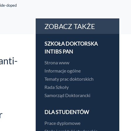
nide-doped
ZOBACZ TAKŻE
SZKOŁA DOKTORSKA
INTIBS PAN
anti-
Strona www
Informacje ogólne
Tematy prac doktorskich
Rada Szkoły
Samorząd Doktorancki
r
DLA STUDENTÓW
Prace dyplomowe