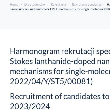
Home
Dla studentów
Rekrutacja
Rekrutacja specjalna
Ha
nanoparticles and multicolor FRET mechanisms for single-molecule
Harmonogram rekrutacji specj
Stokes lanthanide-doped nan
mechanisms for single-mole
2022/04/Y/ST5/00081)
Recruitment of candidates t
2023/2024