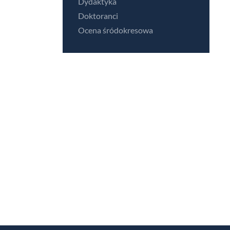
Dydaktyka
Doktoranci
Ocena śródokresowa