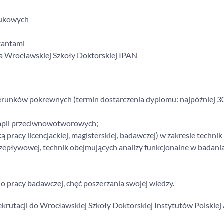
naukowych
kantami
a Wrocławskiej Szkoły Doktorskiej IPAN
kierunków pokrewnych (termin dostarczenia dyplomu: najpóźniej 3
rapii przeciwnowotworowych;
pracy licencjackiej, magisterskiej, badawczej) w zakresie technik
epływowej, technik obejmujących analizy funkcjonalne w badani
o pracy badawczej, chęć poszerzania swojej wiedzy.
rutacji do Wrocławskiej Szkoły Doktorskiej Instytutów Polskiej