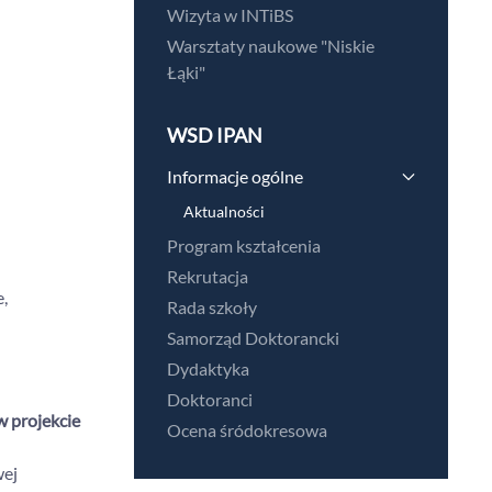
Wizyta w INTiBS
Warsztaty naukowe "Niskie
Łąki"
WSD IPAN
Informacje ogólne
Aktualności
Program kształcenia
Rekrutacja
,
Rada szkoły
Samorząd Doktorancki
Dydaktyka
Doktoranci
w projekcie
Ocena śródokresowa
wej