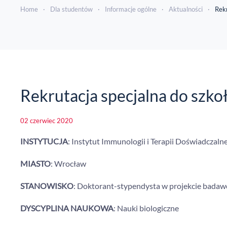
Home
Dla studentów
Informacje ogólne
Aktualności
Rekr
Rekrutacja specjalna do szko
02 czerwiec 2020
INSTYTUCJA
: Instytut Immunologii i Terapii Doświadczal
MIASTO
: Wrocław
STANOWISKO
: Doktorant-stypendysta w projekcie bad
DYSCYPLINA NAUKOWA
: Nauki biologiczne