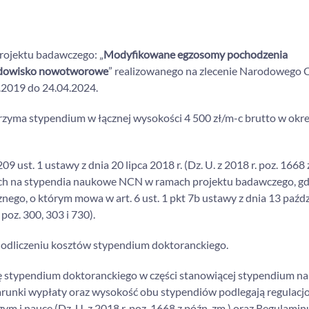
rojektu badawczego: „
Modyfikowane egzosomy pochodzenia
rodowisko nowotworowe
” realizowanego na zlecenie Narodowego
.2019 do 24.04.2024.
yma stypendium w łącznej wysokości 4 500 zł/m-c brutto w okre
 ust. 1 ustawy z dnia 20 lipca 2018 r. (Dz. U. z 2018 r. poz. 1668 z
ych na stypendia naukowe NCN w ramach projektu badawczego, gd
nego, o którym mowa w art. 6 ust. 1 pkt 7b ustawy z dnia 13 paźd
poz. 300, 303 i 730).
odliczeniu kosztów stypendium doktoranckiego.
ę stypendium doktoranckiego w części stanowiącej stypendium n
runki wypłaty oraz wysokość obu stypendiów podlegają regulac
ym i nauce (Dz. U. z 2018 r. poz. 1668 z późn. zm.) oraz Regulamin