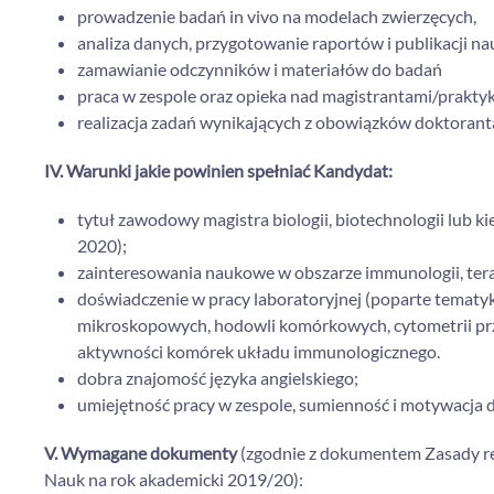
prowadzenie badań in vivo na modelach zwierzęcych,
analiza danych, przygotowanie raportów i publikacji 
zamawianie odczynników i materiałów do badań
praca w zespole oraz opieka nad magistrantami/prakty
realizacja zadań wynikających z obowiązków doktorant
IV. Warunki jakie powinien spełniać Kandydat:
tytuł zawodowy magistra biologii, biotechnologii lub 
2020);
zainteresowania naukowe w obszarze immunologii, te
doświadczenie w pracy laboratoryjnej (poparte tematyką 
mikroskopowych, hodowli komórkowych, cytometrii prz
aktywności komórek układu immunologicznego.
dobra znajomość języka angielskiego;
umiejętność pracy w zespole, sumienność i motywacja d
V. Wymagane dokumenty
(zgodnie z dokumentem Zasady rek
Nauk na rok akademicki 2019/20):