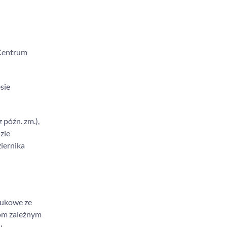
 Centrum
sie
 późn. zm.),
zie
ziernika
aukowe ze
jom zależnym
u