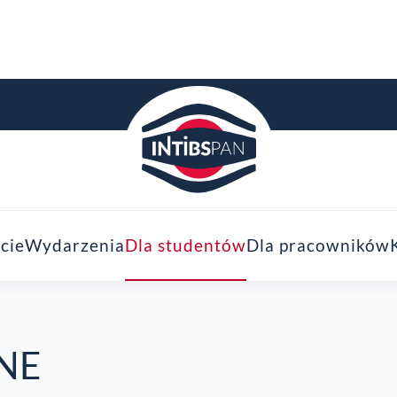
cie
Wydarzenia
Dla studentów
Dla pracowników
NE