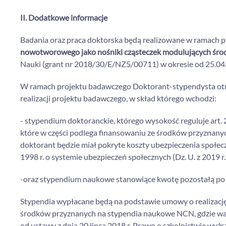
II. Dodatkowe informacje
Badania oraz praca doktorska będą realizowane w ramach p
nowotworowego jako nośniki cząsteczek modulujących ś
Nauki (grant nr 2018/30/E/NZ5/00711) w okresie od 25.04
W ramach projektu badawczego Doktorant-stypendysta otrz
realizacji projektu badawczego, w skład którego wchodzi:
- stypendium doktoranckie, którego wysokość reguluje art. 209
które w części podlega finansowaniu ze środków przyznan
doktorant będzie miał pokryte koszty ubezpieczenia społecz
1998 r. o systemie ubezpieczeń społecznych (Dz. U. z 2019 r. 
-oraz stypendium naukowe stanowiące kwotę pozostałą po 
Stypendia wypłacane będą na podstawie umowy o realizacj
środków przyznanych na stypendia naukowe NCN, gdzie wa
od ustawy z dnia 20 lipca 2018 r. Prawo o szkolnictwie wyższ