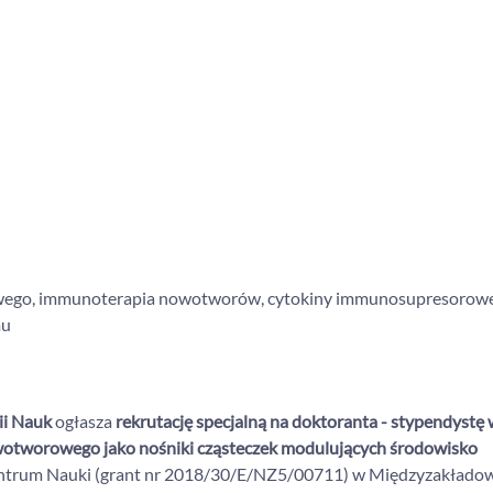
ego, immunoterapia nowotworów, cytokiny immunosupresorowe
mu
ii Nauk
ogłasza
rekrutację specjalną na doktoranta - stypendystę 
tworowego jako nośniki cząsteczek modulujących środowisko
entrum Nauki (grant nr 2018/30/E/NZ5/00711) w Międzyzakłado