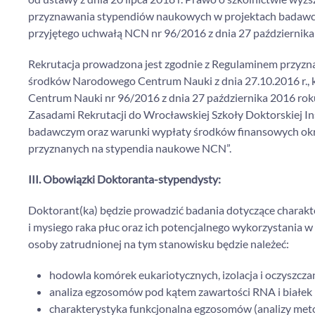
przyznawania stypendiów naukowych w projektach badaw
przyjętego uchwałą NCN nr 96/2016 z dnia 27 października
Rekrutacja prowadzona jest zgodnie z Regulaminem przyz
środków Narodowego Centrum Nauki z dnia 27.10.2016 r., k
Centrum Nauki nr 96/2016 z dnia 27 października 2016 roku,
Zasadami Rekrutacji do Wrocławskiej Szkoły Doktorskiej I
badawczym oraz warunki wypłaty środków finansowych okr
przyznanych na stypendia naukowe NCN”.
III. Obowiązki Doktoranta-stypendysty:
Doktorant(ka) będzie prowadzić badania dotyczące charakt
i mysiego raka płuc oraz ich potencjalnego wykorzystania
osoby zatrudnionej na tym stanowisku będzie należeć:
hodowla komórek eukariotycznych, izolacja i oczyszc
analiza egzosomów pod kątem zawartości RNA i białek
charakterystyka funkcjonalna egzosomów (analizy meto