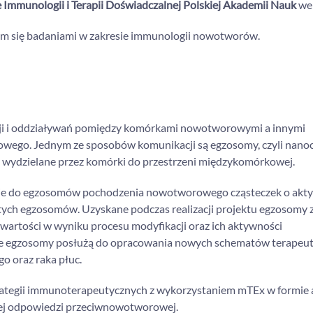
e Immunologii i Terapii Doświadczalnej Polskiej Akademii Nauk
we
ym się badaniami w zakresie immunologii nowotworów.
ji i oddziaływań pomiędzy komórkami nowotworowymi a innymi
o. Jednym ze sposobów komunikacji są egzosomy, czyli nanoc
, wydzielane przez komórki do przestrzeni międzykomórkowej.
nie do egzosomów pochodzenia nowotworowego cząsteczek o akt
ch egzosomów. Uzyskane podczas realizacji projektu egzosomy 
artości w wyniku procesu modyfikacji oraz ich aktywności
ne egzosomy posłużą do opracowania nowych schematów terapeu
o oraz raka płuc.
ategii immunoterapeutycznych z wykorzystaniem mTEx w formie
tej odpowiedzi przeciwnowotworowej.