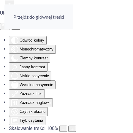
Ułatwienia dostępu
Przejdź do głównej treści
Odwróć kolory
Monochromatyczny
Ciemny kontrast
Jasny kontrast
Niskie nasycenie
Wysokie nasycenie
Zaznacz linki
Zaznacz nagłówki
Czytnik ekranu
Tryb czytania
Skalowanie treści
100
%