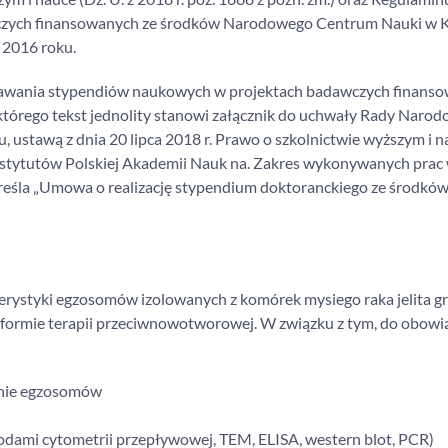
czych finansowanych ze środków Narodowego Centrum Nauki w K
 2016 roku.
nawania stypendiów naukowych w projektach badawczych finanso
tórego tekst jednolity stanowi załącznik do uchwały Rady Naro
 ustawą z dnia 20 lipca 2018 r. Prawo o szkolnictwie wyższym i n
nstytutów Polskiej Akademii Nauk na. Zakres wykonywanych prac 
eśla „Umowa o realizację stypendium doktoranckiego ze środkó
erystyki egzosomów izolowanych z komórek mysiego raka jelita g
 w formie terapii przeciwnowotworowej. W związku z tym, do obow
zanie egzosomów
dami cytometrii przepływowej, TEM, ELISA, western blot, PCR)