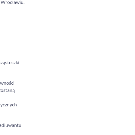
 Wrocławiu.
ząsteczki
ywności
zostaną
tycznych
 adiuwantu