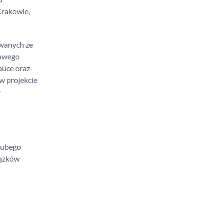
rakowie,
wanych ze
dowego
auce oraz
w projekcie
w
rubego
iązków