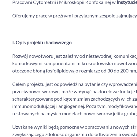
Pracowni Cytometrii i Mikroskopii Konfokalnej w
Instytuci
Oferujemy pracę w prężnym i przyjaznym zespole zajmując
I. Opis projektu badawczego
Rozwój nowotworu jest zależny od niezawodnej komunikac
komórkowymi komponentami mikrośrodowiska nowotworoweg
otoczone błoną fosfolipidową o rozmiarze od 30 do 200 nm
Celem projektu jest odpowiedź na pytanie czy wprowadze
przeciwnowotworowej może wpłynąć na docelowe funkcje ty
scharakteryzowane pod kątem zmian zachodzących w ich zaw
immunomodulującej i angiogennej. Poza tym, modyfikowa
testowanych na mysich modelach nowotworów jelita grubeg
Uzyskane wyniki będą pomocne w opracowaniu nowych str
zwiększającego zdolność organizmu do odtworzenia swois