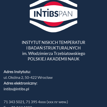
INSTYTUT NISKICH TEMPERATUR
I BADAŃ STRUKTURALNYCH
im. Włodzimierza Trzebiatowskiego
POLSKIEJ AKADEMII NAUK
Adres Instytutu:
ul. Okólna 2, 50-422 Wrocław
Adres elektroniczny:
intibs@intibs.pl
71 343 5021, 71 395 4xxx (xxx nr wew.)