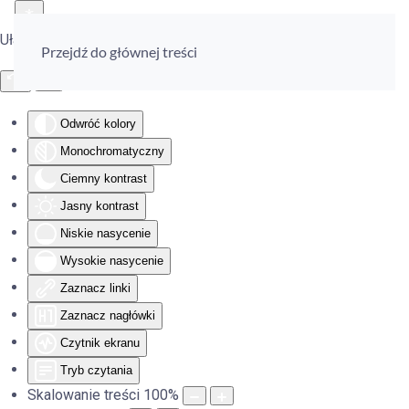
Ułatwienia dostępu
Przejdź do głównej treści
Odwróć kolory
Monochromatyczny
Ciemny kontrast
Jasny kontrast
Niskie nasycenie
Wysokie nasycenie
Zaznacz linki
Zaznacz nagłówki
Czytnik ekranu
Tryb czytania
Skalowanie treści
100
%