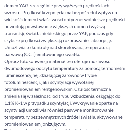
domen YAG, szczególnie przy wyższych prędkościach
wzrostu. Prędkość krzepnięcia ma bezpośredni wpływ na
wielkość domen i właściwości optyczne: wolniejsze prędkości
powodują powstawanie większych domen i wyższą
transmisję światła niebieskiego przez YAP, podczas gdy
szybsze prędkości zwiększają rozpraszanie i absorpcję.
Umożliwia to kontrolę nad skorelowaną temperaturą
barwową (CCT) emitowanego światła.
Oprócz fotokonwersji materiał ten oferuje możliwość
dwumodowego odczytu temperatury za pomocą termometrii
luminescencyjnej, działającej zarówno w trybie
fotoluminescencji, jak i scyntylacji wywołanej
promieniowaniem rentgenowskim. Czułość termiczna
zmienia się w zależności od trybu wzbudzenia, osiągając do
1,1% K-1 w przypadku scyntylacji. Wykrywanie oparte na
scyntylacji umożliwia również pasywne monitorowanie
temperatury bez zewnętrznych źródeł światła, aktywowane
promieniowaniem jonizującym.