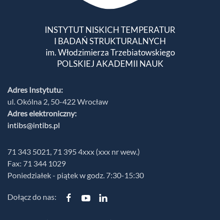
INSTYTUT NISKICH TEMPERATUR
I BADAŃ STRUKTURALNYCH
im. Włodzimierza Trzebiatowskiego
POLSKIEJ AKADEMII NAUK
Adres Instytutu:
ul. Okólna 2, 50-422 Wrocław
Adres elektroniczny:
intibs@intibs.pl
71 343 5021, 71 395 4xxx (xxx nr wew.)
Fax: 71 344 1029
Poniedziałek - piątek w godz. 7:30-15:30
Dołącz do nas: