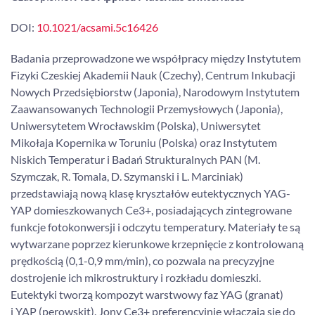
DOI:
10.1021/acsami.5c16426
Badania przeprowadzone we współpracy między Instytutem
Fizyki Czeskiej Akademii Nauk (Czechy), Centrum Inkubacji
Nowych Przedsiębiorstw (Japonia), Narodowym Instytutem
Zaawansowanych Technologii Przemysłowych (Japonia),
Uniwersytetem Wrocławskim (Polska), Uniwersytet
Mikołaja Kopernika w Toruniu (Polska) oraz Instytutem
Niskich Temperatur i Badań Strukturalnych PAN (M.
Szymczak, R. Tomala, D. Szymanski i L. Marciniak)
przedstawiają nową klasę kryształów eutektycznych YAG-
YAP domieszkowanych Ce3+, posiadających zintegrowane
funkcje fotokonwersji i odczytu temperatury. Materiały te są
wytwarzane poprzez kierunkowe krzepnięcie z kontrolowaną
prędkością (0,1-0,9 mm/min), co pozwala na precyzyjne
dostrojenie ich mikrostruktury i rozkładu domieszki.
Eutektyki tworzą kompozyt warstwowy faz YAG (granat)
i YAP (perowskit). Jony Ce3+ preferencyjnie włączają się do