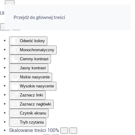
Ułatwienia dostępu
Przejdź do głównej treści
Odwróć kolory
Monochromatyczny
Ciemny kontrast
Jasny kontrast
Niskie nasycenie
Wysokie nasycenie
Zaznacz linki
Zaznacz nagłówki
Czytnik ekranu
Tryb czytania
Skalowanie treści
100
%