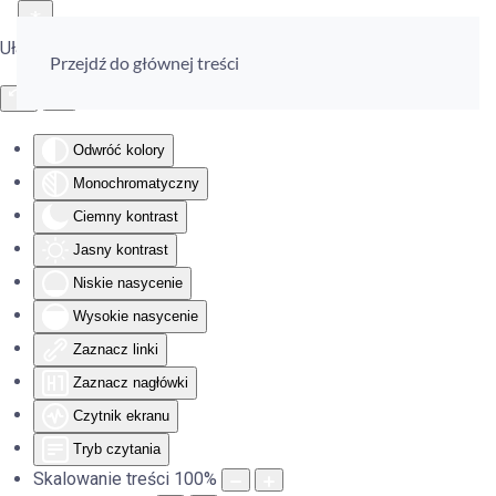
Ułatwienia dostępu
Przejdź do głównej treści
Odwróć kolory
Monochromatyczny
Ciemny kontrast
Jasny kontrast
Niskie nasycenie
Wysokie nasycenie
Zaznacz linki
Zaznacz nagłówki
Czytnik ekranu
Tryb czytania
Skalowanie treści
100
%