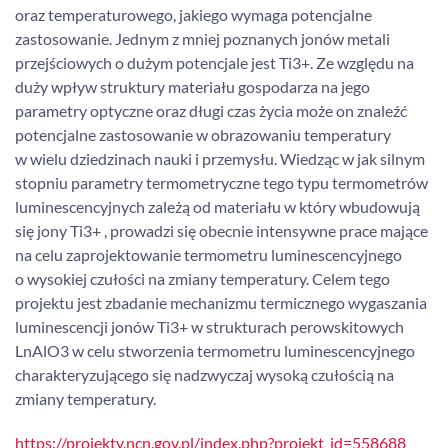
oraz temperaturowego, jakiego wymaga potencjalne
zastosowanie. Jednym z mniej poznanych jonów metali
przejściowych o dużym potencjale jest Ti3+. Ze względu na
duży wpływ struktury materiału gospodarza na jego
parametry optyczne oraz długi czas życia może on znaleźć
potencjalne zastosowanie w obrazowaniu temperatury
w wielu dziedzinach nauki i przemysłu. Wiedząc w jak silnym
stopniu parametry termometryczne tego typu termometrów
luminescencyjnych zależą od materiału w który wbudowują
się jony Ti3+ , prowadzi się obecnie intensywne prace mające
na celu zaprojektowanie termometru luminescencyjnego
o wysokiej czułości na zmiany temperatury. Celem tego
projektu jest zbadanie mechanizmu termicznego wygaszania
luminescencji jonów Ti3+ w strukturach perowskitowych
LnAlO3 w celu stworzenia termometru luminescencyjnego
charakteryzującego się nadzwyczaj wysoką czułością na
zmiany temperatury.
https://projekty.ncn.gov.pl/index.php?projekt_id=558688