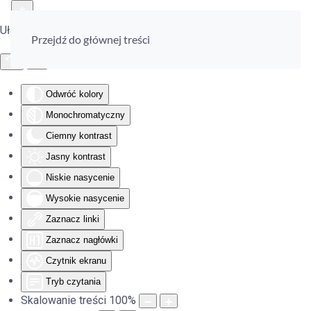
Ułatwienia dostępu
Przejdź do głównej treści
Odwróć kolory
Monochromatyczny
Ciemny kontrast
Jasny kontrast
Niskie nasycenie
Wysokie nasycenie
Zaznacz linki
Zaznacz nagłówki
Czytnik ekranu
Tryb czytania
Skalowanie treści
100
%