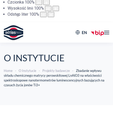
Czcionka
100
%
Wysokość linii
100
%
Odstęp liter
100
%
EN
O INSTYTUCIE
Home
O Instytucie
Projekty badawcze
Zbadanie wpływu
składu chemicznego matrycy perowskitowej LnAlO3 na właściwości
spektroskopowe nanotermometrów luminescencyjnych bazujących na
czasach życia jonów Ti3+