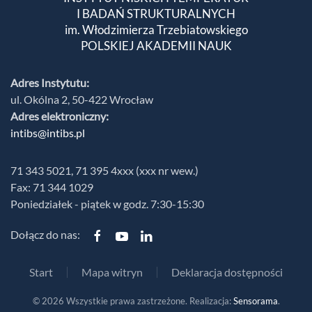
I BADAŃ STRUKTURALNYCH
im. Włodzimierza Trzebiatowskiego
POLSKIEJ AKADEMII NAUK
Adres Instytutu:
ul. Okólna 2, 50-422 Wrocław
Adres elektroniczny:
intibs@intibs.pl
71 343 5021, 71 395 4xxx (xxx nr wew.)
Fax: 71 344 1029
Poniedziałek - piątek w godz. 7:30-15:30
Dołącz do nas:
Start
Mapa witryn
Deklaracja dostępności
©
2026
Wszystkie prawa zastrzeżone. Realizacja:
Sensorama
.