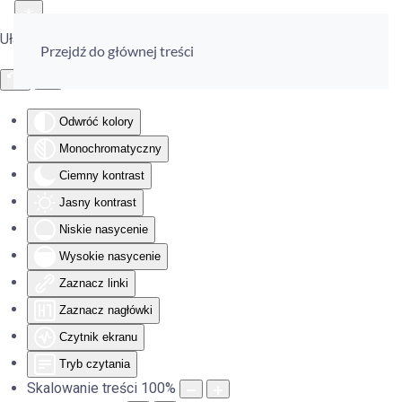
Ułatwienia dostępu
Przejdź do głównej treści
Odwróć kolory
Monochromatyczny
Ciemny kontrast
Jasny kontrast
Niskie nasycenie
Wysokie nasycenie
Zaznacz linki
Zaznacz nagłówki
Czytnik ekranu
Tryb czytania
Skalowanie treści
100
%