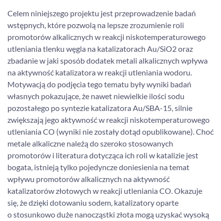
Celem niniejszego projektu jest przeprowadzenie badań
wstępnych, które pozwolą na lepsze zrozumienie roli
promotorów alkalicznych w reakcji niskotemperaturowego
utleniania tlenku węgla na katalizatorach Au/SiO2 oraz
zbadanie w jaki sposób dodatek metali alkalicznych wpływa
na aktywność katalizatora w reakcji utleniania wodoru.
Motywacją do podjęcia tego tematu były wyniki badań
własnych pokazujące, że nawet niewielkie ilości sodu
pozostałego po syntezie katalizatora Au/SBA-15, silnie
zwiększają jego aktywność w reakcji niskotemperaturowego
utleniania CO (wyniki nie zostały dotąd opublikowane). Choć
metale alkaliczne należą do szeroko stosowanych
promotorów i literatura dotycząca ich roli w katalizie jest
bogata, istnieją tylko pojedyncze doniesienia na temat
wpływu promotorów alkalicznych na aktywność
katalizatorów złotowych w reakcji utleniania CO. Okazuje
się, że dzięki dotowaniu sodem, katalizatory oparte
o stosunkowo duże nanocząstki złota mogą uzyskać wysoką