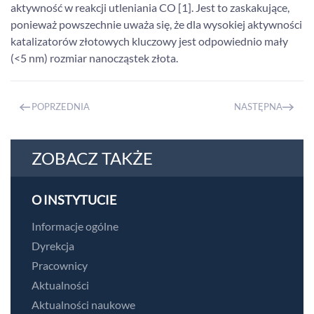
aktywność w reakcji utleniania CO [1]. Jest to zaskakujące,
ponieważ powszechnie uważa się, że dla wysokiej aktywności
katalizatorów złotowych kluczowy jest odpowiednio mały
(<5 nm) rozmiar nanocząstek złota.
POPRZEDNIA
NASTĘPNA
ZOBACZ TAKŻE
O INSTYTUCIE
Informacje ogólne
Dyrekcja
Pracownicy
Aktualności
Aktualności naukowe