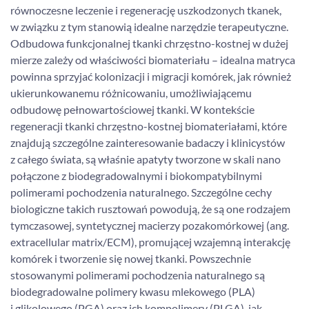
równoczesne leczenie i regenerację uszkodzonych tkanek,
w związku z tym stanowią idealne narzędzie terapeutyczne.
Odbudowa funkcjonalnej tkanki chrzęstno-kostnej w dużej
mierze zależy od właściwości biomateriału – idealna matryca
powinna sprzyjać kolonizacji i migracji komórek, jak również
ukierunkowanemu różnicowaniu, umożliwiającemu
odbudowę pełnowartościowej tkanki. W kontekście
regeneracji tkanki chrzęstno-kostnej biomateriałami, które
znajdują szczególne zainteresowanie badaczy i klinicystów
z całego świata, są właśnie apatyty tworzone w skali nano
połączone z biodegradowalnymi i biokompatybilnymi
polimerami pochodzenia naturalnego. Szczególne cechy
biologiczne takich rusztowań powodują, że są one rodzajem
tymczasowej, syntetycznej macierzy pozakomórkowej (ang.
extracellular matrix/ECM), promującej wzajemną interakcję
komórek i tworzenie się nowej tkanki. Powszechnie
stosowanymi polimerami pochodzenia naturalnego są
biodegradowalne polimery kwasu mlekowego (PLA)
i glikolowego (PGA) oraz ich kompolimery (PLGA), jak