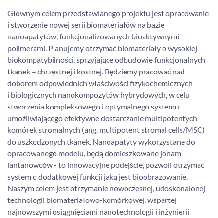
Głównym celem przedstawianego projektu jest opracowanie
i stworzenie nowej serii biomateriałów na bazie
nanoapatytów, funkcjonalizowanych bioaktywnymi
polimerami. Planujemy otrzymać biomateriały o wysokiej
biokompatybilności, sprzyjające odbudowie funkcjonalnych
tkanek – chrzęstnej i kostnej. Będziemy pracować nad
doborem odpowiednich właściwości fizykochemicznych
i biologicznych nanokompozytów hybrydowych, w celu
stworzenia kompleksowego i optymalnego systemu
umożliwiającego efektywne dostarczanie multipotentych
komórek stromalnych (ang. multipotent stromal cells/MSC)
do uszkodzonych tkanek. Nanoapatyty wykorzystane do
opracowanego modelu, będą domieszkowane jonami
lantanowców - to innowacyjne podejście, pozwoli otrzymać
system o dodatkowej funkcji jaką jest bioobrazowanie.
Naszym celem jest otrzymanie nowoczesnej, udoskonalonej
technologii biomateriałowo-komórkowej, wspartej
najnowszymi osiągnięciami nanotechnologii i inżynierii