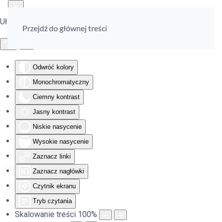
Ułatwienia dostępu
Przejdź do głównej treści
Odwróć kolory
Monochromatyczny
Ciemny kontrast
Jasny kontrast
Niskie nasycenie
Wysokie nasycenie
Zaznacz linki
Zaznacz nagłówki
Czytnik ekranu
Tryb czytania
Skalowanie treści
100
%