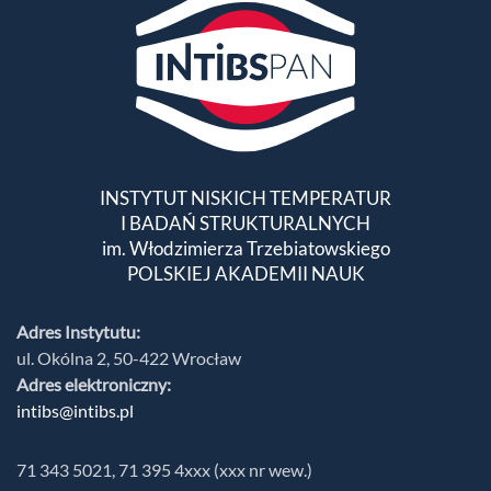
INSTYTUT NISKICH TEMPERATUR
I BADAŃ STRUKTURALNYCH
im. Włodzimierza Trzebiatowskiego
POLSKIEJ AKADEMII NAUK
Adres Instytutu:
ul. Okólna 2, 50-422 Wrocław
Adres elektroniczny:
intibs@intibs.pl
71 343 5021, 71 395 4xxx (xxx nr wew.)