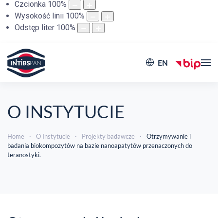
Czcionka
100
%
Wysokość linii
100
%
Odstęp liter
100
%
EN
O INSTYTUCIE
Home
O Instytucie
Projekty badawcze
Otrzymywanie i
badania biokompozytów na bazie nanoapatytów przenaczonych do
teranostyki.