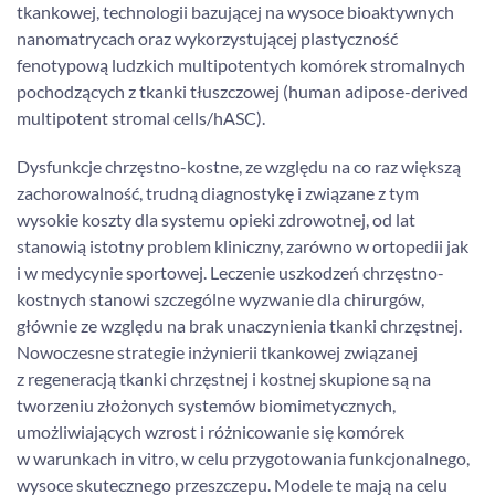
tkankowej, technologii bazującej na wysoce bioaktywnych
nanomatrycach oraz wykorzystującej plastyczność
fenotypową ludzkich multipotentych komórek stromalnych
pochodzących z tkanki tłuszczowej (human adipose-derived
multipotent stromal cells/hASC).
Dysfunkcje chrzęstno-kostne, ze względu na co raz większą
zachorowalność, trudną diagnostykę i związane z tym
wysokie koszty dla systemu opieki zdrowotnej, od lat
stanowią istotny problem kliniczny, zarówno w ortopedii jak
i w medycynie sportowej. Leczenie uszkodzeń chrzęstno-
kostnych stanowi szczególne wyzwanie dla chirurgów,
głównie ze względu na brak unaczynienia tkanki chrzęstnej.
Nowoczesne strategie inżynierii tkankowej związanej
z regeneracją tkanki chrzęstnej i kostnej skupione są na
tworzeniu złożonych systemów biomimetycznych,
umożliwiających wzrost i różnicowanie się komórek
w warunkach in vitro, w celu przygotowania funkcjonalnego,
wysoce skutecznego przeszczepu. Modele te mają na celu