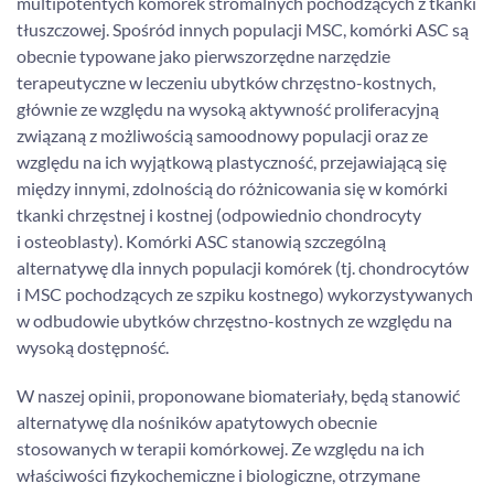
multipotentych komórek stromalnych pochodzących z tkanki
tłuszczowej. Spośród innych populacji MSC, komórki ASC są
obecnie typowane jako pierwszorzędne narzędzie
terapeutyczne w leczeniu ubytków chrzęstno-kostnych,
głównie ze względu na wysoką aktywność proliferacyjną
związaną z możliwością samoodnowy populacji oraz ze
względu na ich wyjątkową plastyczność, przejawiającą się
między innymi, zdolnością do różnicowania się w komórki
tkanki chrzęstnej i kostnej (odpowiednio chondrocyty
i osteoblasty). Komórki ASC stanowią szczególną
alternatywę dla innych populacji komórek (tj. chondrocytów
i MSC pochodzących ze szpiku kostnego) wykorzystywanych
w odbudowie ubytków chrzęstno-kostnych ze względu na
wysoką dostępność.
W naszej opinii, proponowane biomateriały, będą stanowić
alternatywę dla nośników apatytowych obecnie
stosowanych w terapii komórkowej. Ze względu na ich
właściwości fizykochemiczne i biologiczne, otrzymane