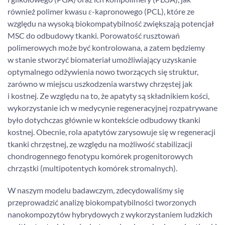
również polimer kwasu ε-kapronowego (PCL), które ze
względu na wysoką biokompatybilność zwiększają potencjał
MSC do odbudowy tkanki. Porowatość rusztowań
polimerowych może być kontrolowana, a zatem będziemy
w stanie stworzyć biomateriał umożliwiający uzyskanie
optymalnego odżywienia nowo tworzących się struktur,
zarówno w miejscu uszkodzenia warstwy chrzęstej jak
i kostnej. Ze względu na to, że apatyty są składnikiem kości,
wykorzystanie ich w medycynie regeneracyjnej rozpatrywane
było dotychczas głównie w kontekście odbudowy tkanki
kostnej. Obecnie, rola apatytów zarysowuje się w regeneracji
tkanki chrzęstnej, ze względu na możliwość stabilizacji
chondrogennego fenotypu komórek progenitorowych
chrząstki (multipotentych komórek stromalnych).
W naszym modelu badawczym, zdecydowaliśmy się
przeprowadzić analizę biokompatybilności tworzonych
nanokompozytów hybrydowych z wykorzystaniem ludzkich