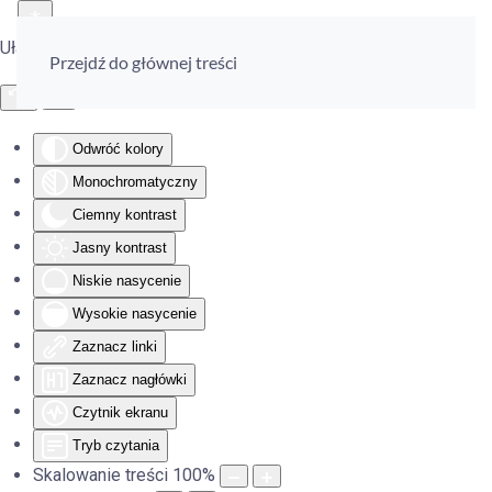
Ułatwienia dostępu
Przejdź do głównej treści
Odwróć kolory
Monochromatyczny
Ciemny kontrast
Jasny kontrast
Niskie nasycenie
Wysokie nasycenie
Zaznacz linki
Zaznacz nagłówki
Czytnik ekranu
Tryb czytania
Skalowanie treści
100
%