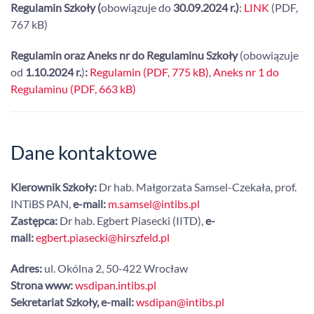
Regulamin Szkoły (
obowiązuje do
30.09.2024 r.)
:
LINK
(PDF,
767 kB)
Regulamin oraz Aneks nr do Regulaminu Szkoły
(obowiązuje
od
1.10.2024 r.
)
:
Regulamin (PDF, 775 kB)
,
Aneks nr 1 do
Regulaminu (PDF, 663 kB)
Dane kontaktowe
Kierownik Szkoły:
Dr hab. Małgorzata Samsel-Czekała, prof.
INTiBS PAN,
e-mail:
m.samsel@intibs.pl
Zastępca:
Dr hab. Egbert Piasecki (IITD),
e-
mail:
egbert.piasecki@hirszfeld.pl
Adres:
ul. Okólna 2, 50-422 Wrocław
Strona www:
wsdipan.intibs.pl
Sekretariat Szkoły, e-mail:
wsdipan@intibs.pl