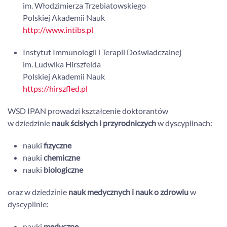
im. Włodzimierza Trzebiatowskiego
Polskiej Akademii Nauk
http://www.intibs.pl
Instytut Immunologii i Terapii Doświadczalnej
im. Ludwika Hirszfelda
Polskiej Akademii Nauk
https://hirszfled.pl
WSD IPAN prowadzi kształcenie doktorantów
w dziedzinie
nauk ścisłych i przyrodniczych
w dyscyplinach:
nauki
fizyczne
nauki
chemiczne
nauki
biologiczne
oraz w dziedzinie
nauk medycznych i nauk o zdrowiu
w
dyscyplinie:
nauki
medyczne