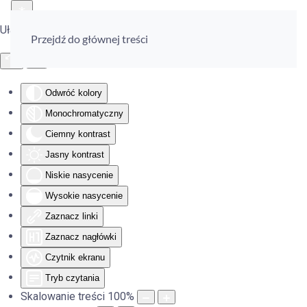
Ułatwienia dostępu
Przejdź do głównej treści
Odwróć kolory
Monochromatyczny
Ciemny kontrast
Jasny kontrast
Niskie nasycenie
Wysokie nasycenie
Zaznacz linki
Zaznacz nagłówki
Czytnik ekranu
Tryb czytania
Skalowanie treści
100
%