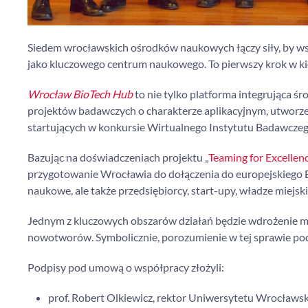
Siedem wrocławskich ośrodków naukowych łączy siły, by w
jako kluczowego centrum naukowego. To pierwszy krok w k
Wrocław BioTech Hub
to nie tylko platforma integrująca ś
projektów badawczych o charakterze aplikacyjnym, utworzen
startujących w konkursie Wirtualnego Instytutu Badawczeg
Bazując na doświadczeniach projektu „
Teaming for Excellen
przygotowanie Wrocławia do dołączenia do europejskiego Ex
naukowe, ale także przedsiębiorcy, start-upy, władze miejski
Jednym z kluczowych obszarów działań będzie wdrożenie 
nowotworów. Symbolicznie, porozumienie w tej sprawie p
Podpisy pod umową o współpracy złożyli:
prof. Robert Olkiewicz, rektor Uniwersytetu Wrocławsk