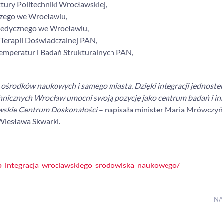
uktury Politechniki Wrocławskiej,
iczego we Wrocławiu,
u Medycznego we Wrocławiu,
 Terapii Doświadczalnej PAN,
 Temperatur i Badań Strukturalnych PAN,
ch ośrodków naukowych i samego miasta. Dzięki integracji jednoste
chnicznych Wrocław umocni swoją pozycję jako centrum badań i in
ławskie Centrum Doskonałości
– napisała minister Maria Mrówczyńs
Wiesława Skwarki.
hub-integracja-wroclawskiego-srodowiska-naukowego/
N