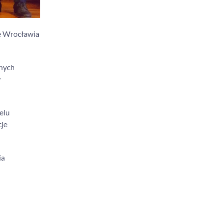
ę Wrocławia
lnych
w
elu
cje
ia