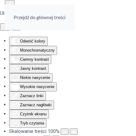
Ułatwienia dostępu
Przejdź do głównej treści
Odwróć kolory
Monochromatyczny
Ciemny kontrast
Jasny kontrast
Niskie nasycenie
Wysokie nasycenie
Zaznacz linki
Zaznacz nagłówki
Czytnik ekranu
Tryb czytania
Skalowanie treści
100
%