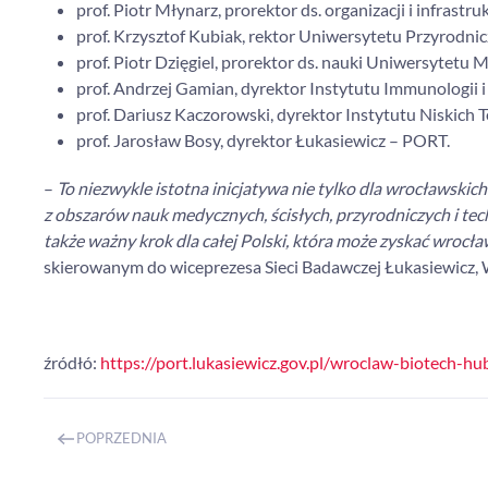
prof. Piotr Młynarz, prorektor ds. organizacji i infrastr
prof. Krzysztof Kubiak, rektor Uniwersytetu Przyrodn
prof. Piotr Dzięgiel, prorektor ds. nauki Uniwersytet
prof. Andrzej Gamian, dyrektor Instytutu Immunologii i
prof. Dariusz Kaczorowski, dyrektor Instytutu Niskich
prof. Jarosław Bosy, dyrektor Łukasiewicz – PORT.
–
To niezwykle istotna inicjatywa nie tylko dla wrocławski
z obszarów nauk medycznych, ścisłych, przyrodniczych i te
także ważny krok dla całej Polski, która może zyskać wroc
skierowanym do wiceprezesa Sieci Badawczej Łukasiewicz, 
źródłó:
https://port.lukasiewicz.gov.pl/wroclaw-biotech-
POPRZEDNIA