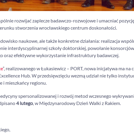
spólnie rozwijać zaplecze badawczo-rozwojowe i umacniać pozycj
ierunku stworzenia wrocławskiego centrum doskonałości.
rodowisko naukowe, ale także konkretne działania: realizacja wspó
ie interdyscyplinarnej szkoły doktorskiej, powołanie konsorcjó
o oraz efektywne wykorzystanie infrastruktury badawczej.
ce
”, realizowanego w Łukasiewicz – PORT, nowa inicjatywa ma na c
cellence Hub. W przedsięwzięciu wezmą udział nie tylko instytu
e i mieszkańcy regionu.
medycyny spersonalizowanej i rozwój metod wczesnego wykrywan
odpisano
4 lutego
, w Międzynarodowy Dzień Walki z Rakiem.
iego,