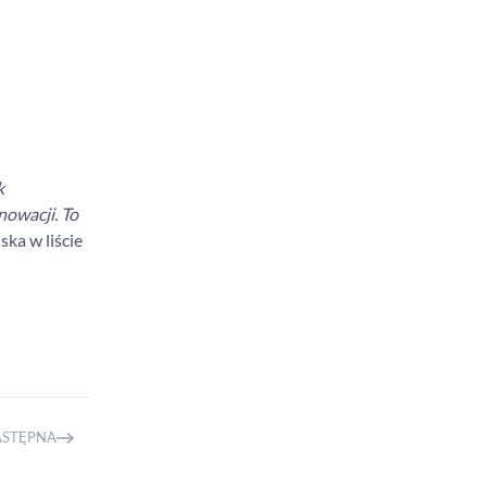
k
nowacji. To
ka w liście
ASTĘPNA