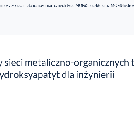
ompozyty sieci metaliczno-organicznych typu MOF@bioszkło oraz MOF@hydrok
 sieci metaliczno-organicznych 
oksyapatyt dla inżynierii