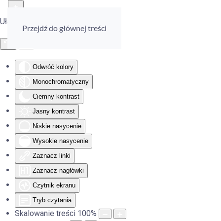
Ułatwienia dostępu
Przejdź do głównej treści
Odwróć kolory
Monochromatyczny
Ciemny kontrast
Jasny kontrast
Niskie nasycenie
Wysokie nasycenie
Zaznacz linki
Zaznacz nagłówki
Czytnik ekranu
Tryb czytania
Skalowanie treści
100
%