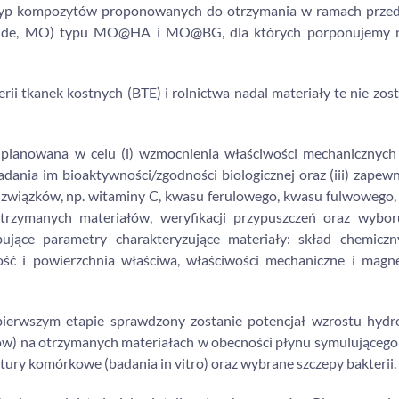
eci typ kompozytów proponowanych do otrzymania w ramach prze
 oxide, MO) typu MO@HA i MO@BG, dla których porponujemy 
i tkanek kostnych (BTE) i rolnictwa nadal materiały te nie zost
t planowana w celu (i) wzmocnienia właściwości mechanicznyc
 nadania im bioaktywności/zgodności biologicznej oraz (iii) zapew
związków, np. witaminy C, kwasu ferulowego, kwasu fulwowego,
 otrzymanych materiałów, weryfikacji przypuszczeń oraz wybor
ujące parametry charakteryzujące materiały: skład chemiczny
atość i powierzchnia właściwa, właściwości mechaniczne i magn
erwszym etapie sprawdzony zostanie potencjał wzrostu hydr
bów) na otrzymanych materiałach w obecności płynu symulująceg
ury komórkowe (badania in vitro) oraz wybrane szczepy bakterii.