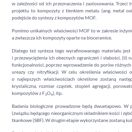
w zależności od ich przeznaczenia i zastosowania. Trz
projektu to kompozyty z tlenkiem metalu (ang. metal
podejście do syntezy z kompozytów MOF.
Pomimo unikalnych właściwości MOF to w zakresie inżynieri
a zwłaszcza ich kompozyty oparte na bioceramice.
Dlatego też synteza tego wyrafinowanego materiału jes
i przezwyciężenia ich obecnych ograniczeń i słabości, (ii)
funkcjonalności, poprzez wprowadzenie do porów różnych 
ureazy czy nitryfikacji. W celu określenia właściwości
o najlepszych właściwościach określone zostaną następ
krystaliczna, rozmiar cząstek, stopień agregacji, porow
kompozytów z F
O
), itp.
3
4
Badania biologiczne prowadzone będą dwuetapowo. W pi
(związku będącego nieorganicznym składnikiem kości i zę
tkankowe (SBF). W drugim etapie wykorzystane zostaną kult