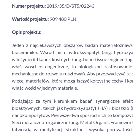
Numer projektu:
2019/35/D/ST5/02243
Wartość projektu:
909 480 PLN
Opis projektu
:
Jeden z najciekawszych obszarów badań materiałoznawst
bioceramika. Wśród nich hydroksyapatyt (ang. hydroxyap
w inżynierii tkanek kostnych (ang. bone tissue engineeri
właściwości osteogeniczne, to biologiczne zastosowani
mechaniczne do rozwoju rusztowań. Aby przezwyciężyć te 
więcej materiałów, które mogą łączyć korzystne cechy i
właściwości w jednym materiale.
Podążając za tym kierunkiem badań synergiczne efekt
bioaktywnych, takich jak hydroksyapatyt (HA) i bioszkło
nanokompozytów. Pierwsze dwa spośród nich to ko
Sieci metaliczno-organiczne (ang. Metal Organic Framewor
łatwością w modyfikacji struktur i wysoką porowatoś