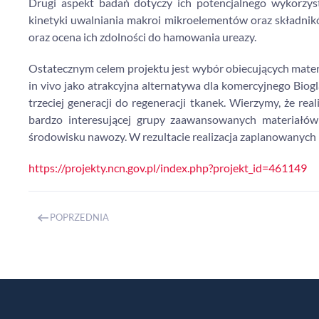
Drugi aspekt badań dotyczy ich potencjalnego wykorzys
kinetyki uwalniania makroi mikroelementów oraz składni
oraz ocena ich zdolności do hamowania ureazy.
Ostatecznym celem projektu jest wybór obiecujących mater
in vivo jako atrakcyjna alternatywa dla komercyjnego Bio
trzeciej generacji do regeneracji tkanek. Wierzymy, że r
bardzo interesującej grupy zaawansowanych materiałów 
środowisku nawozy. W rezultacie realizacja zaplanowanych
https://projekty.ncn.gov.pl/index.php?projekt_id=461149
POPRZEDNIA