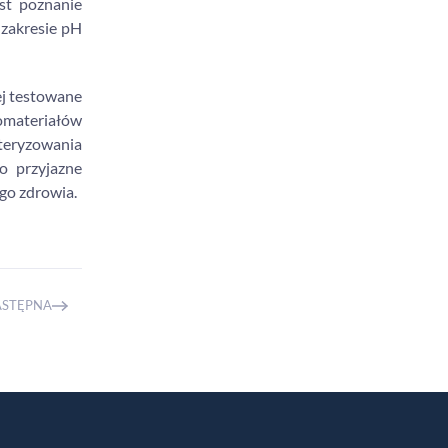
st poznanie
zakresie pH
ej testowane
iomateriałów
kteryzowania
o przyjazne
go zdrowia.
ASTĘPNA