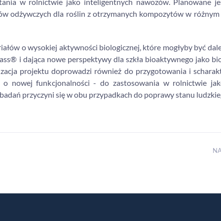
tania w rolnictwie jako inteligentnych nawozów. Planowane je
ków odżywczych dla roślin z otrzymanych kompozytów w różnym 
iałów o wysokiej aktywności biologicznej, które mogłyby być dal
glass® i dająca nowe perspektywy dla szkła bioaktywnego jako b
ealizacja projektu doprowadzi również do przygotowania i schara
o nowej funkcjonalności - do zastosowania w rolnictwie jak
 badań przyczyni się w obu przypadkach do poprawy stanu ludzkie
N