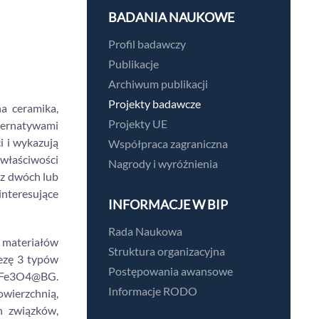
BADANIA NAUKOWE
Profil badawczy
Publikacje
Archiwum publikacji
Projekty badawcze
a ceramika,
Projekty UE
ternatywami
i i wykazują
Współpraca zagraniczna
właściwości
Nagrody i wyróżnienia
 z dwóch lub
interesujące
INFORMACJE W BIP
Rada Naukowa
 materiałów
Struktura organizacyjna
tezę 3 typów
Postępowania awansowe
@Fe3O4@BG.
Informacje RODO
owierzchnią,
h związków,