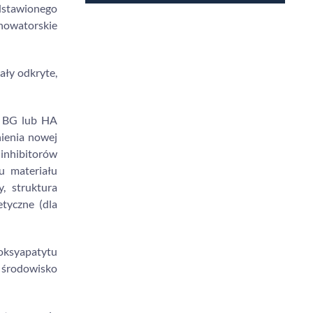
dstawionego
nowatorskie
ały odkryte,
h BG lub HA
nienia nowej
 inhibitorów
u materiału
, struktura
etyczne (dla
oksyapatytu
o środowisko