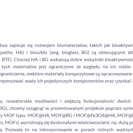
wa zajmuje się rozwojem biomateriałów, takich jak bioaktywn
atite, HA) i bioszkło (ang. bioglass, BG) są obiecującymi al
ng, BTE). Chociaż HA i BG wykazują dobre wskaźniki bioaktywnośc
e tych materiałów jest ograniczone ze względu na ich niskie 
ograniczenia, niektóre materiały kompozytowe są opracowywane
 kompensować wady ich pojedynczych komponentów oraz uzyskać 
y, nowatorskie możliwości i większą funkcjonalność dwóch
 (BG), chcemy osiągnąć w prezentowanym projekcie poprzez syn
mpozyty MOF typu: MOF@HA, MOF@BG i MOF@Fe3O4@HA, MOF
ks, MOFs) wyróżniają się doskonałymi właściwościami, np. dużą p
cią. Pozwala to na inkorporowanie w porach różnych ważnyc