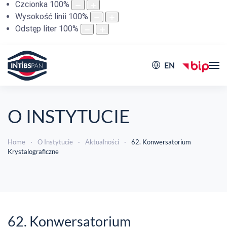
Czcionka
100
%
Wysokość linii
100
%
Odstęp liter
100
%
EN
O INSTYTUCIE
Home
O Instytucie
Aktualności
62. Konwersatorium
Krystalograficzne
62. Konwersatorium