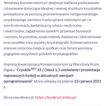
Tematyka Konwersatorium obejmuje badania podstawowe
i stosowane dotyczące idealnej i realnej struktury kryształów
prowadzone za pomocą promieniowania rentgenowskiego
uzyskiwanego zarówno tradycyjnymi metodami jak i w
synchrotronach, badania przy użyciu neutronów
i elektronów, zagadnienia symetrii, przemian fazowych
i wzrostu kryształów, nowe metody badawcze i obliczeniowe
oraz wszelkie inne aspekty krystalografii. Konwersatorium
stanowi coroczne miejsce spotkań oraz forum wymiany
poglądów wszystkich polskich krystalografów.
Imprezą towarzyszącą Konwersatorium są Warsztaty firmy
PRO
Rigaku "
CrysAlis
41 / Olex2 1.3 omówienie i prezentacja
najnowszych funkcji w aktualnych wersjach
oprogramowania"
, które odbędą się zdalnie
23 czerwca 2021
r.
Strona konferencji:
https://konkryst.intibs.pl/