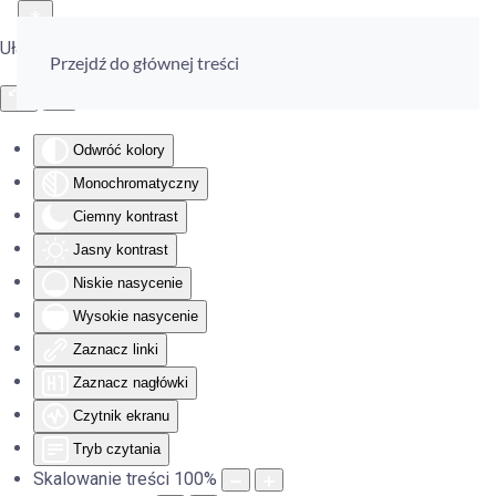
Ułatwienia dostępu
Przejdź do głównej treści
Odwróć kolory
Monochromatyczny
Ciemny kontrast
Jasny kontrast
Niskie nasycenie
Wysokie nasycenie
Zaznacz linki
Zaznacz nagłówki
Czytnik ekranu
Tryb czytania
Skalowanie treści
100
%