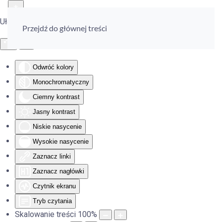
Ułatwienia dostępu
Przejdź do głównej treści
Odwróć kolory
Monochromatyczny
Ciemny kontrast
Jasny kontrast
Niskie nasycenie
Wysokie nasycenie
Zaznacz linki
Zaznacz nagłówki
Czytnik ekranu
Tryb czytania
Skalowanie treści
100
%