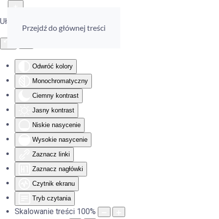
Ułatwienia dostępu
Przejdź do głównej treści
Odwróć kolory
Monochromatyczny
Ciemny kontrast
Jasny kontrast
Niskie nasycenie
Wysokie nasycenie
Zaznacz linki
Zaznacz nagłówki
Czytnik ekranu
Tryb czytania
Skalowanie treści
100
%