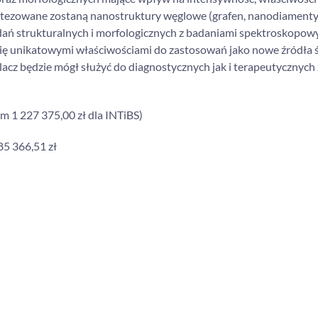
ntezowane zostaną nanostruktury węglowe (grafen, nanodiamenty
dań strukturalnych i morfologicznych z badaniami spektroskopow
się unikatowymi właściwościami do zastosowań jako nowe źródła 
acz będzie mógł służyć do diagnostycznych jak i terapeutycznych
ym 1 227 375,00 zł dla INTiBS)
85 366,51 zł