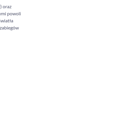
) oraz
ymi powoli
światła
 zabiegów