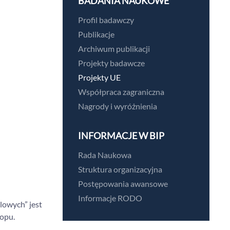
BADANIA NAUKOWE
Profil badawczy
Publikacje
Archiwum publikacji
Projekty badawcze
Projekty UE
Współpraca zagraniczna
Nagrody i wyróżnienia
INFORMACJE W BIP
Rada Naukowa
Struktura organizacyjna
Postępowania awansowe
Informacje RODO
lowych” jest
opu.