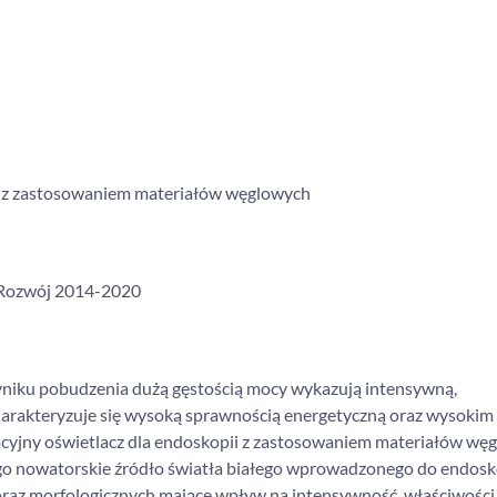
i z zastosowaniem materiałów węglowych
 Rozwój 2014-2020
yniku pobudzenia dużą gęstością mocy wykazują intensywną,
harakteryzuje się wysoką sprawnością energetyczną oraz wysokim
yjny oświetlacz dla endoskopii z zastosowaniem materiałów węg
o nowatorskie źródło światła białego wprowadzonego do endosk
oraz morfologicznych mające wpływ na intensywność, właściwości