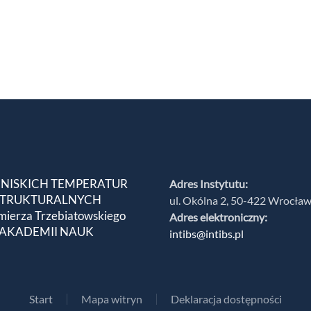
 NISKICH TEMPERATUR
Adres Instytutu:
 STRUKTURALNYCH
ul. Okólna 2, 50-422 Wrocła
mierza Trzebiatowskiego
Adres elektroniczny:
 AKADEMII NAUK
intibs@intibs.pl
Start
Mapa witryn
Deklaracja dostępności