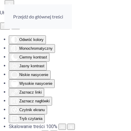
Ułatwienia dostępu
Przejdź do głównej treści
Odwróć kolory
Monochromatyczny
Ciemny kontrast
Jasny kontrast
Niskie nasycenie
Wysokie nasycenie
Zaznacz linki
Zaznacz nagłówki
Czytnik ekranu
Tryb czytania
Skalowanie treści
100
%