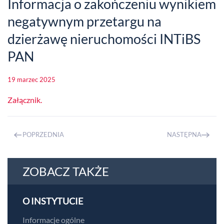
Informacja o zakończeniu wynikiem
negatywnym przetargu na
dzierżawę nieruchomości INTiBS
PAN
19 marzec 2025
Załącznik.
POPRZEDNIA
NASTĘPNA
ZOBACZ TAKŻE
O INSTYTUCIE
Informacje ogólne