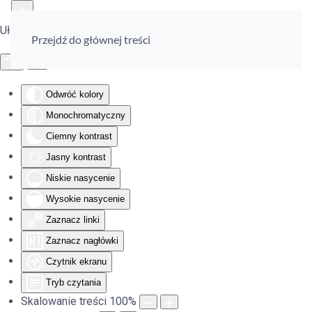
Ułatwienia dostępu
Przejdź do głównej treści
Odwróć kolory
Monochromatyczny
Ciemny kontrast
Jasny kontrast
Niskie nasycenie
Wysokie nasycenie
Zaznacz linki
Zaznacz nagłówki
Czytnik ekranu
Tryb czytania
Skalowanie treści
100
%