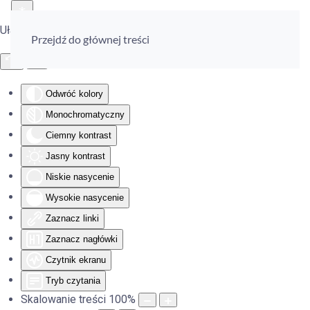
Ułatwienia dostępu
Przejdź do głównej treści
Odwróć kolory
Monochromatyczny
Ciemny kontrast
Jasny kontrast
Niskie nasycenie
Wysokie nasycenie
Zaznacz linki
Zaznacz nagłówki
Czytnik ekranu
Tryb czytania
Skalowanie treści
100
%