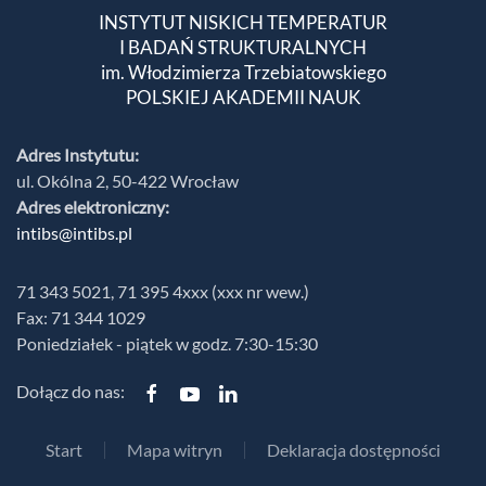
INSTYTUT NISKICH TEMPERATUR
I BADAŃ STRUKTURALNYCH
im. Włodzimierza Trzebiatowskiego
POLSKIEJ AKADEMII NAUK
Adres Instytutu:
ul. Okólna 2, 50-422 Wrocław
Adres elektroniczny:
intibs@intibs.pl
71 343 5021, 71 395 4xxx (xxx nr wew.)
Fax: 71 344 1029
Poniedziałek - piątek w godz. 7:30-15:30
Dołącz do nas:
Start
Mapa witryn
Deklaracja dostępności