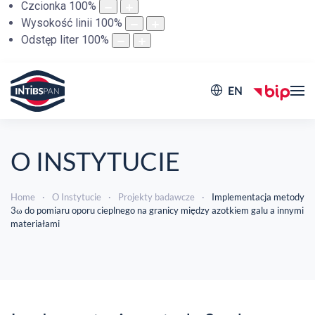
Czcionka
100
%
Wysokość linii
100
%
Odstęp liter
100
%
EN
O INSTYTUCIE
Home
O Instytucie
Projekty badawcze
Implementacja metody
3ω do pomiaru oporu cieplnego na granicy między azotkiem galu a innymi
materiałami