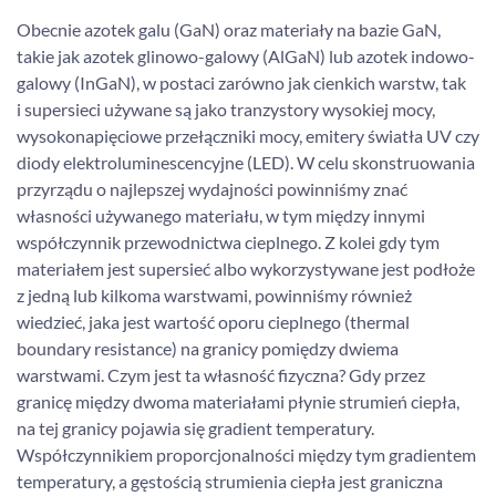
Obecnie azotek galu (GaN) oraz materiały na bazie GaN,
takie jak azotek glinowo-galowy (AlGaN) lub azotek indowo-
galowy (InGaN), w postaci zarówno jak cienkich warstw, tak
i supersieci używane są jako tranzystory wysokiej mocy,
wysokonapięciowe przełączniki mocy, emitery światła UV czy
diody elektroluminescencyjne (LED). W celu skonstruowania
przyrządu o najlepszej wydajności powinniśmy znać
własności używanego materiału, w tym między innymi
współczynnik przewodnictwa cieplnego. Z kolei gdy tym
materiałem jest supersieć albo wykorzystywane jest podłoże
z jedną lub kilkoma warstwami, powinniśmy również
wiedzieć, jaka jest wartość oporu cieplnego (thermal
boundary resistance) na granicy pomiędzy dwiema
warstwami. Czym jest ta własność fizyczna? Gdy przez
granicę między dwoma materiałami płynie strumień ciepła,
na tej granicy pojawia się gradient temperatury.
Współczynnikiem proporcjonalności między tym gradientem
temperatury, a gęstością strumienia ciepła jest graniczna