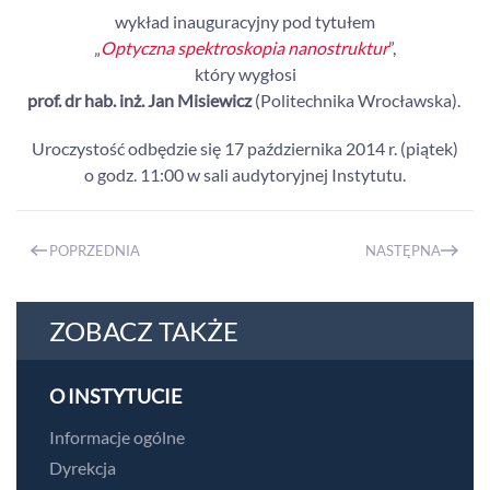
wykład inauguracyjny pod tytułem
„
Optyczna spektroskopia nanostruktur
”,
który wygłosi
prof. dr hab. inż. Jan Misiewicz
(Politechnika Wrocławska).
Uroczystość odbędzie się 17 października 2014 r. (piątek)
o godz. 11:00 w sali audytoryjnej Instytutu.
POPRZEDNIA
NASTĘPNA
ZOBACZ TAKŻE
O INSTYTUCIE
Informacje ogólne
Dyrekcja