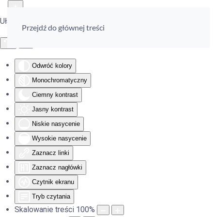
Ułatwienia dostępu
Przejdź do głównej treści
Odwróć kolory
Monochromatyczny
Ciemny kontrast
Jasny kontrast
Niskie nasycenie
Wysokie nasycenie
Zaznacz linki
Zaznacz nagłówki
Czytnik ekranu
Tryb czytania
Skalowanie treści
100
%