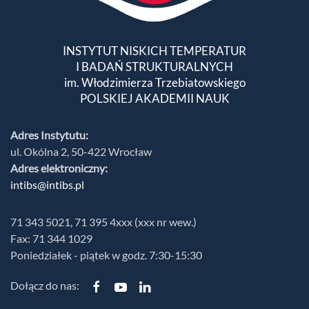
INSTYTUT NISKICH TEMPERATUR
I BADAŃ STRUKTURALNYCH
im. Włodzimierza Trzebiatowskiego
POLSKIEJ AKADEMII NAUK
Adres Instytutu:
ul. Okólna 2, 50-422 Wrocław
Adres elektroniczny:
intibs@intibs.pl
71 343 5021, 71 395 4xxx (xxx nr wew.)
Fax: 71 344 1029
Poniedziałek - piątek w godz. 7:30-15:30
Dołącz do nas: