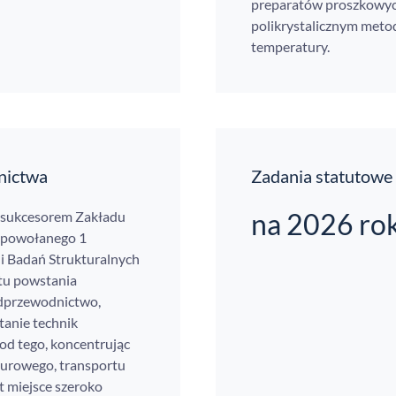
preparatów proszkowyc
polikrystalicznym metod
temperatury.
nictwa
Zadania statutowe
na 2026 ro
t sukcesorem Zakładu
 powołanego 1
 i Badań Strukturalnych
tu powstania
dprzewodnictwo,
tanie technik
od tego, koncentrując
urowego, transportu
st miejsce szeroko