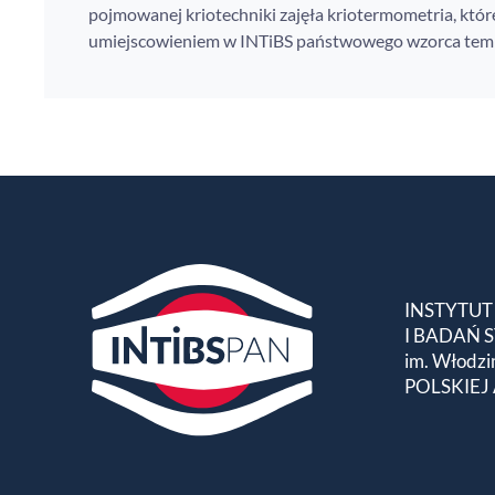
pojmowanej kriotechniki zajęła kriotermometria, któ
umiejscowieniem w INTiBS państwowego wzorca tem
INSTYTUT
I BADAŃ
im. Włodzi
POLSKIEJ