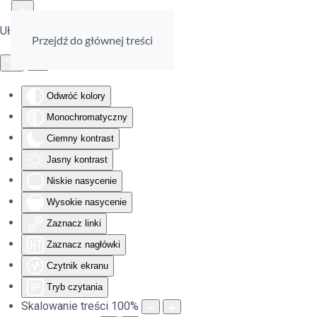
Ułatwienia dostępu
Przejdź do głównej treści
Odwróć kolory
Monochromatyczny
Ciemny kontrast
Jasny kontrast
Niskie nasycenie
Wysokie nasycenie
Zaznacz linki
Zaznacz nagłówki
Czytnik ekranu
Tryb czytania
Skalowanie treści
100
%