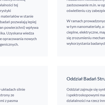
łalności tej
zastosowanie m.in. w op
rystyki
oświetleniu czy zabezp
 materiałów w stanie
W ramach prowadzonych
badań pozwalają lepiej
w tym nanomateriały, a 
stan powierzchni) wpływa
cieplne, elektryczne, m
nika. Uzyskana wiedza
się zrozumieniu mechan
ie opracowania nowych
wykorzystania badanyc
ogenicznych.
Oddział Badań Str
 układach silnie
Oddział zajmuje się syn
ktrony ze
i spektroskopowymi mat
nami z pasma
działalności na rzecz 