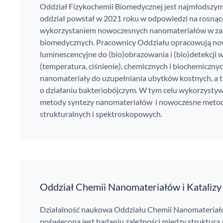
Oddział Fizykochemii Biomedycznej jest najmłodszy
oddział powstał w 2021 roku w odpowiedzi na rosnąc
wykorzystaniem nowoczesnych nanomateriałów w z
biomedycznych. Pracownicy Oddziału opracowują no
luminescencyjne do (bio)obrazowania i (bio)detekcji w
(temperatura, ciśnienie), chemicznych i biochemiczn
nanomateriały do uzupełniania ubytków kostnych, a 
o działaniu bakteriobójczym. W tym celu wykorzysty
metody syntezy nanomateriałów i nowoczesne metod
strukturalnych i spektroskopowych.
Oddział Chemii Nanomateriałów i Katalizy
Działalność naukowa Oddziału Chemii Nanomateriałó
poświęcona jest badaniu zależności między strukturą