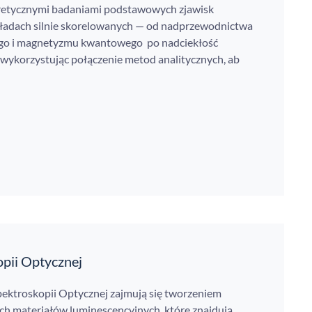
oretycznymi badaniami podstawowych zjawisk
ładach silnie skorelowanych — od nadprzewodnictwa
o i magnetyzmu kwantowego po nadciekłość
ykorzystując połączenie metod analitycznych, ab
pii Optycznej
ektroskopii Optycznej zajmują się tworzeniem
h materiałów luminescencyjnych, które znajdują