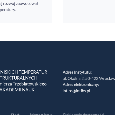
rej rozwój zaowocował
peratury.
 NISKICH TEMPERATUR
Adres Instytutu:
 STRUKTURALNYCH
ul. Okólna 2, 50-422 Wrocła
mierza Trzebiatowskiego
Adres elektroniczny:
 AKADEMII NAUK
intibs@intibs.pl
Start
Mapa witryn
Deklaracja dostępności