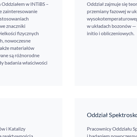
m Oddziałem w INTiBS –
Oddział zajmuje się te
e zainteresowanie
przemiany fazowej w uk
astosowaniach
wysokotemperaturoweg
we znaczniki
w układach bozonów — w
ielkości fizycznych
initio i obliczeniowych.
ych, nowoczesne
także materiałów
wane są różnorodne
y badania właściwości
Oddział Spektrosko
w i Katalizy
Pracownicy Oddziału Sp
 a reaktywnością
i badaniem nowoczesnyc