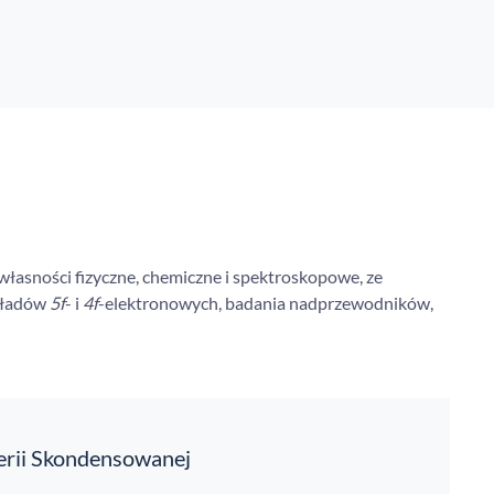
własności fizyczne, chemiczne i spektroskopowe, ze
układów
5f
- i
4f
-elektronowych, badania nadprzewodników,
erii Skondensowanej