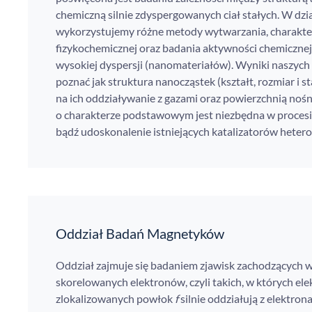
chemiczną silnie zdyspergowanych ciał stałych. W dzia
wykorzystujemy różne metody wytwarzania, charakte
fizykochemicznej oraz badania aktywności chemicznej
wysokiej dyspersji (nanomateriałów). Wyniki naszych 
poznać jak struktura nanocząstek (kształt, rozmiar i 
na ich oddziaływanie z gazami oraz powierzchnią noś
o charakterze podstawowym jest niezbędna w proces
bądź udoskonalenie istniejących katalizatorów heter
Oddział Badań Magnetyków
Oddział zajmuje się badaniem zjawisk zachodzących w
skorelowanych elektronów, czyli takich, w których ele
zlokalizowanych powłok
f
silnie oddziałują z elektro