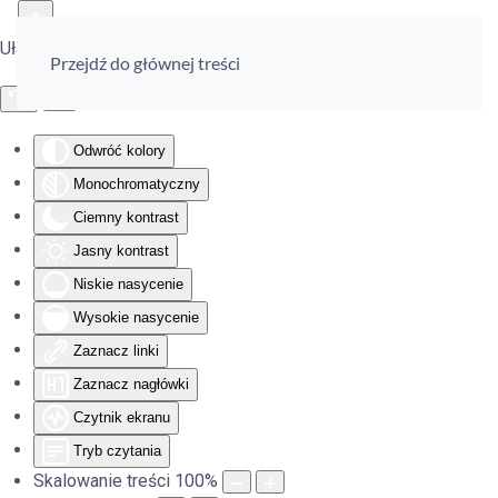
Ułatwienia dostępu
Przejdź do głównej treści
Odwróć kolory
Monochromatyczny
Ciemny kontrast
Jasny kontrast
Niskie nasycenie
Wysokie nasycenie
Zaznacz linki
Zaznacz nagłówki
Czytnik ekranu
Tryb czytania
Skalowanie treści
100
%