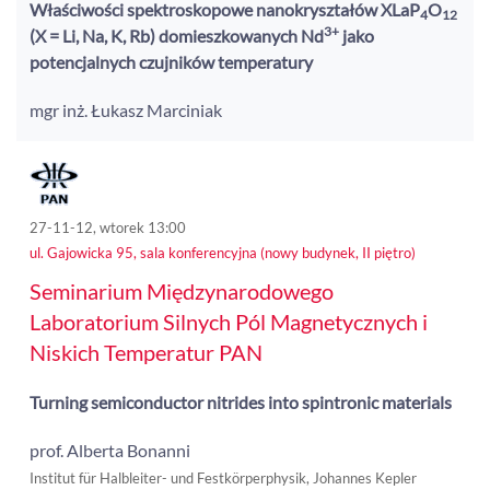
Właściwości spektroskopowe nanokryształów XLaP
O
4
12
3+
(X = Li, Na, K, Rb) domieszkowanych Nd
jako
potencjalnych czujników temperatury
mgr inż. Łukasz Marciniak
27-11-12, wtorek 13:00
ul. Gajowicka 95, sala konferencyjna (nowy budynek, II piętro)
Seminarium Międzynarodowego
Laboratorium Silnych Pól Magnetycznych i
Niskich Temperatur PAN
Turning semiconductor nitrides into spintronic materials
prof. Alberta Bonanni
Institut für Halbleiter- und Festkörperphysik, Johannes Kepler