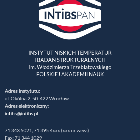
INSTYTUT NISKICH TEMPERATUR
I BADAŃ STRUKTURALNYCH
im. Włodzimierza Trzebiatowskiego
POLSKIEJ AKADEMII NAUK
Adres Instytutu:
ul. Okólna 2, 50-422 Wrocław
Adres elektroniczny:
intibs@intibs.pl
71 343 5021, 71 395 4xxx (xxx nr wew.)
Fax: 71 344 1029