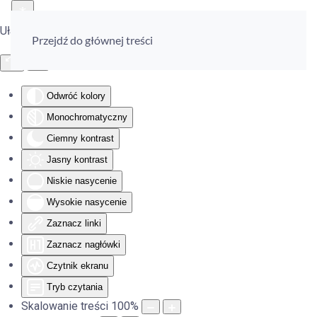
Ułatwienia dostępu
Przejdź do głównej treści
Odwróć kolory
Monochromatyczny
Ciemny kontrast
Jasny kontrast
Niskie nasycenie
Wysokie nasycenie
Zaznacz linki
Zaznacz nagłówki
Czytnik ekranu
Tryb czytania
Skalowanie treści
100
%