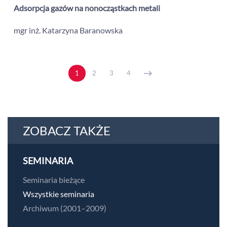
Adsorpcja gazów na nonocząstkach metali
mgr inż. Katarzyna Baranowska
1
2
3
4
ZOBACZ TAKŻE
SEMINARIA
Seminaria bieżące
Wszystkie seminaria
Archiwum (2001–2009)