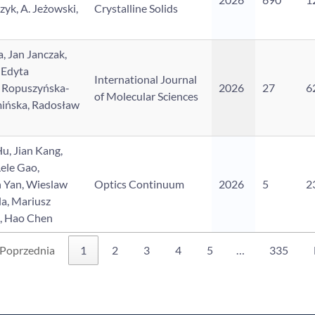
yk, A. Jeżowski,
Crystalline Solids
, Jan Janczak,
 Edyta
International Journal
a Ropuszyńska-
2026
27
6
of Molecular Sciences
ińska, Radosław
u, Jian Kang,
Lele Gao,
 Yan, Wieslaw
Optics Continuum
2026
5
2
la, Mariusz
g, Hao Chen
Poprzednia
1
2
3
4
5
…
335