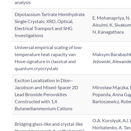
analysis
Dipotassium Tartrate Hemihydrate
E. Mohanapriya, N. 
Single Crystals: XRD, Optical,
Alsulmi, K. Sivakum
Electrical Transport and SHG
N. Kanagathara
Investigations
Universal empirical scaling of low-
temperature heat capacity van
Maksym Barabashk
Hove signature in classical and
Jeżowski, Alexande
quantum cryocrystals
Exciton Localization in Dion–
Jacobson and Mixed-Spacer 2D
Mirosław Mączka, 
Lead Bromide Perovskites
Popanda, Anna Gąg
Constructed with 1,4
Bartoszewicz, Rob
Butanediammonium Cations
O.A. Korolyuk, A.I. 
Bridging glass-like and crystal-like
Horbatenko, A. Tan
thermal transport: A unified model