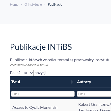
Home
O Instytucie
Publikacje
Publikacje INTiBS
Publikacje, których współautorami są pracownicy Instytut
Zaktualizowano: 2026-08-06
Pokaż
pozycji
Tytuł
Autorzy
Robert Graniczny,
Access to Cyclic Monensin
Jan Janczak, Dagm