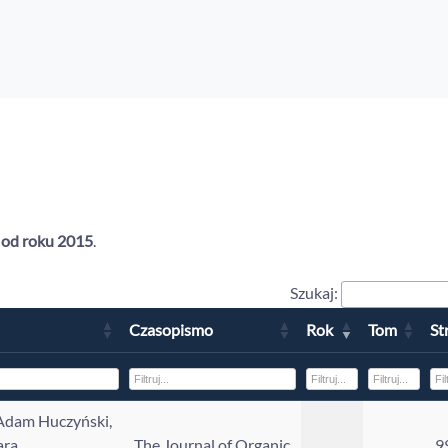
u
od roku 2015
.
Szukaj:
Czasopismo
Rok
Tom
Str
 Adam Huczyński,
ara
The Journal of Organic
9