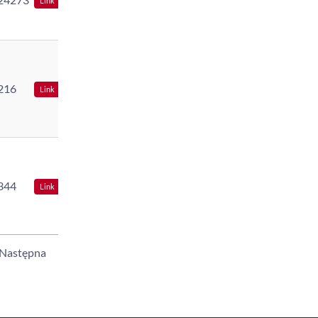
Link
216
Link
344
Link
Następna