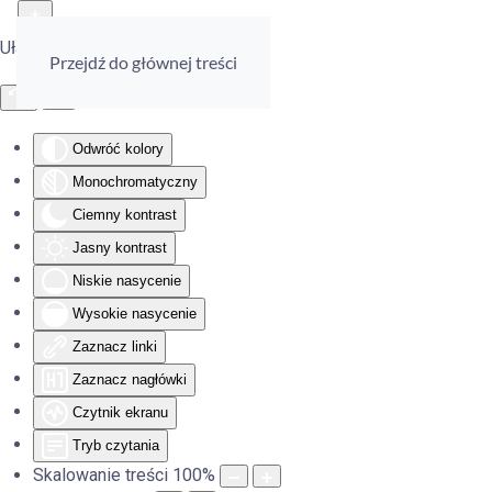
Ułatwienia dostępu
Przejdź do głównej treści
Odwróć kolory
Monochromatyczny
Ciemny kontrast
Jasny kontrast
Niskie nasycenie
Wysokie nasycenie
Zaznacz linki
Zaznacz nagłówki
Czytnik ekranu
Tryb czytania
Skalowanie treści
100
%