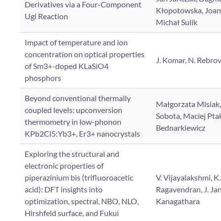
Derivatives via a Four-Component
Kłopotowska, Joan
Ugi Reaction
Michał Sulik
Impact of temperature and ion
concentration on optical properties
J. Komar, N. Rebrova
of Sm3+-doped KLaSiO4
phosphors
Beyond conventional thermally
Małgorzata Misiak
coupled levels: upconversion
Sobota, Maciej Ptak
thermometry in low-phonon
Bednarkiewicz
KPb2Cl5:Yb3+, Er3+ nanocrystals
Exploring the structural and
electronic properties of
piperazinium bis (trifluoroacetic
V. Vijayalakshmi, K.
acid): DFT insights into
Ragavendran, J. Jan
optimization, spectral, NBO, NLO,
Kanagathara
Hirshfeld surface, and Fukui