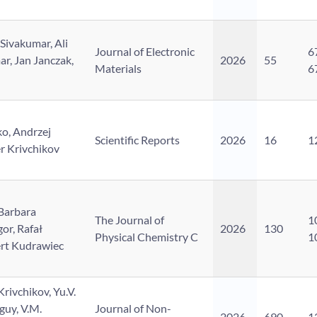
Sivakumar, Ali
Journal of Electronic
6
ar, Jan Janczak,
2026
55
Materials
6
o, Andrzej
Scientific Reports
2026
16
1
r Krivchikov
Barbara
The Journal of
1
or, Rafał
2026
130
Physical Chemistry C
1
ert Kudrawiec
Krivchikov, Yu.V.
guy, V.M.
Journal of Non-
2026
690
1