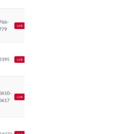
766-
Link
779
2395
Link
0610-
Link
0617
24273