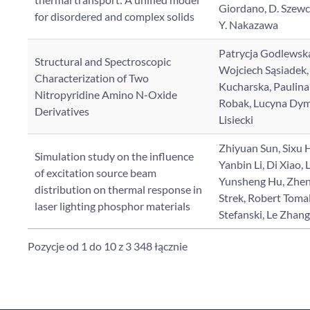
Giordano, D. Szewcz
for disordered and complex solids
Y. Nakazawa
Patrycja Godlewska
Structural and Spectroscopic
Wojciech Sąsiadek,
Characterization of Two
Kucharska, Paulin
Nitropyridine Amino N-Oxide
Robak, Lucyna Dym
Derivatives
Lisiecki
Zhiyuan Sun, Sixu H
Simulation study on the influence
Yanbin Li, Di Xiao, 
of excitation source beam
Yunsheng Hu, Zhen
distribution on thermal response in
Strek, Robert Toma
laser lighting phosphor materials
Stefanski, Le Zhan
Pozycje od 1 do 10 z 3 348 łącznie