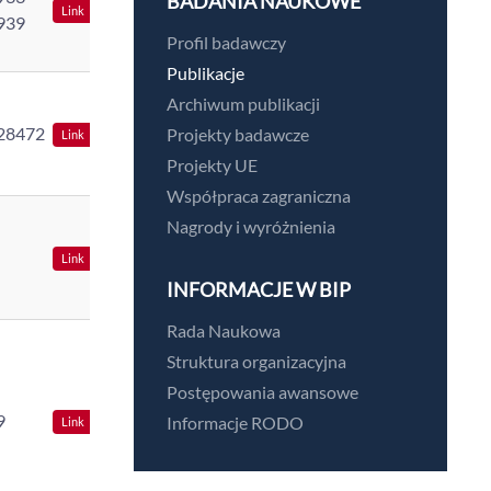
BADANIA NAUKOWE
Link
939
Profil badawczy
Publikacje
Archiwum publikacji
28472
Projekty badawcze
Link
Projekty UE
Współpraca zagraniczna
Nagrody i wyróżnienia
Link
INFORMACJE W BIP
Rada Naukowa
Struktura organizacyjna
Postępowania awansowe
9
Informacje RODO
Link