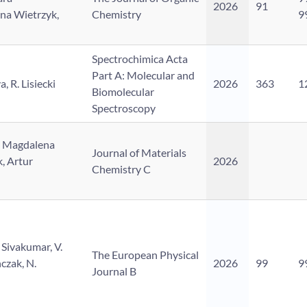
2026
91
na Wietrzyk,
Chemistry
9
Spectrochimica Acta
Part A: Molecular and
, R. Lisiecki
2026
363
1
Biomolecular
Spectroscopy
, Magdalena
Journal of Materials
, Artur
2026
Chemistry C
 Sivakumar, V.
The European Physical
czak, N.
2026
99
9
Journal B