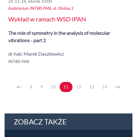
26-11-24, wtorek 10:00
Audytorium INTiBS PAN, ul. Okólna 2
Wykład w ramach WSD IPAN
The role of symmetry in the analysis of molecular
vibrations - part 2
dr hab. Marek Daszkiewicz
INTiBS PAN
8
9
10
11
12
13
14
ZOBACZ TAKŻE