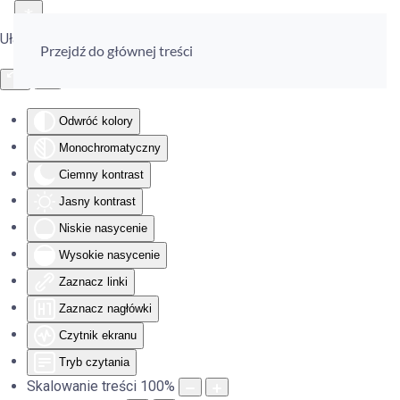
Ułatwienia dostępu
Przejdź do głównej treści
Odwróć kolory
Monochromatyczny
Ciemny kontrast
Jasny kontrast
Niskie nasycenie
Wysokie nasycenie
Zaznacz linki
Zaznacz nagłówki
Czytnik ekranu
Tryb czytania
Skalowanie treści
100
%