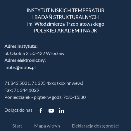
INSTYTUT NISKICH TEMPERATUR
I BADAŃ STRUKTURALNYCH
im. Włodzimierza Trzebiatowskiego
POLSKIEJ AKADEMII NAUK
Adres Instytutu:
ul. Okólna 2, 50-422 Wrocław
Adres elektroniczny:
intibs@intibs.pl
71 343 5021, 71 395 4xxx (xxx nr wew.)
Fax: 71 344 1029
Poniedziałek - piątek w godz. 7:30-15:30
Dołącz do nas:
Start
Mapa witryn
Deklaracja dostępności