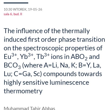
10:30 WTOREK, 19-05-26
sala 6, bud. II
The influence of the thermally
induced first order phase transition
on the spectroscopic properties of
3+
3+
3+
Eu
, Yb
, Tb
ions in ABO
and
2
BCO
(where A=Li, Na, K; B=Y, La,
3
Lu; C=Ga, Sc) compounds towards
highly sensitive luminescence
thermometry
Muhammad Tahir Abbas