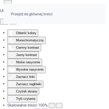
Ułatwienia dostępu
Przejdź do głównej treści
Odwróć kolory
Monochromatyczny
Ciemny kontrast
Jasny kontrast
Niskie nasycenie
Wysokie nasycenie
Zaznacz linki
Zaznacz nagłówki
Czytnik ekranu
Tryb czytania
Skalowanie treści
100
%