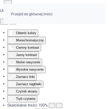
Ułatwienia dostępu
Przejdź do głównej treści
Odwróć kolory
Monochromatyczny
Ciemny kontrast
Jasny kontrast
Niskie nasycenie
Wysokie nasycenie
Zaznacz linki
Zaznacz nagłówki
Czytnik ekranu
Tryb czytania
Skalowanie treści
100
%