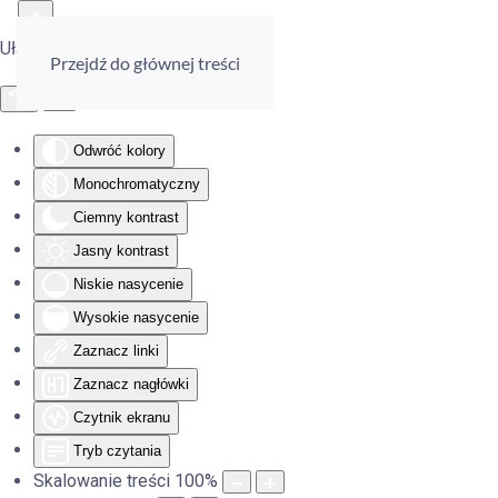
Ułatwienia dostępu
Przejdź do głównej treści
Odwróć kolory
Monochromatyczny
Ciemny kontrast
Jasny kontrast
Niskie nasycenie
Wysokie nasycenie
Zaznacz linki
Zaznacz nagłówki
Czytnik ekranu
Tryb czytania
Skalowanie treści
100
%