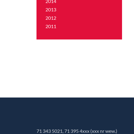
2014
2013
2012
2011
71 343 5021, 71 395 4xxx (xxx nr wew.)