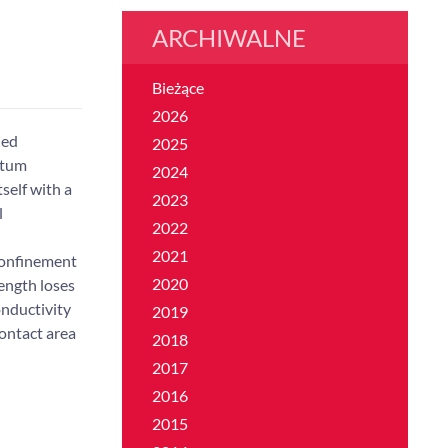
ARCHIWALNE
Bieżące
2026
ied
2025
ntum
2024
self with a
2023
l
2022
2021
confinement
2020
length loses
onductivity
2019
contact area
2018
2017
2016
2015