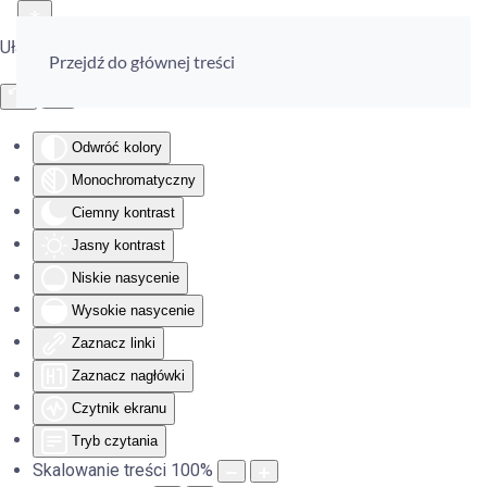
Ułatwienia dostępu
Przejdź do głównej treści
Odwróć kolory
Monochromatyczny
Ciemny kontrast
Jasny kontrast
Niskie nasycenie
Wysokie nasycenie
Zaznacz linki
Zaznacz nagłówki
Czytnik ekranu
Tryb czytania
Skalowanie treści
100
%