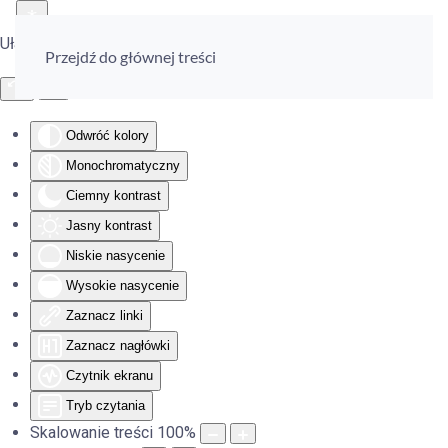
Ułatwienia dostępu
Przejdź do głównej treści
Odwróć kolory
Monochromatyczny
Ciemny kontrast
Jasny kontrast
Niskie nasycenie
Wysokie nasycenie
Zaznacz linki
Zaznacz nagłówki
Czytnik ekranu
Tryb czytania
Skalowanie treści
100
%