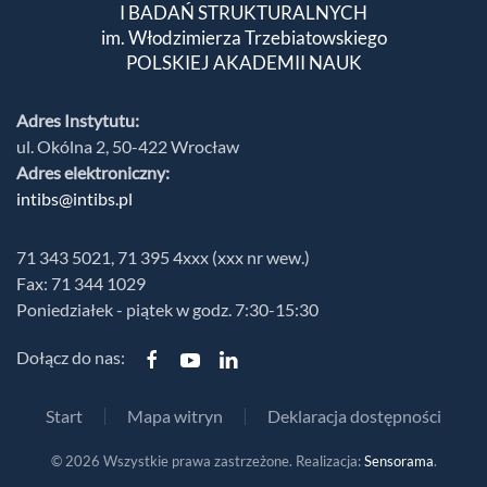
I BADAŃ STRUKTURALNYCH
im. Włodzimierza Trzebiatowskiego
POLSKIEJ AKADEMII NAUK
Adres Instytutu:
ul. Okólna 2, 50-422 Wrocław
Adres elektroniczny:
intibs@intibs.pl
71 343 5021, 71 395 4xxx (xxx nr wew.)
Fax: 71 344 1029
Poniedziałek - piątek w godz. 7:30-15:30
Dołącz do nas:
Start
Mapa witryn
Deklaracja dostępności
©
2026
Wszystkie prawa zastrzeżone. Realizacja:
Sensorama
.