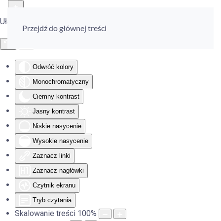
Ułatwienia dostępu
Przejdź do głównej treści
Odwróć kolory
Monochromatyczny
Ciemny kontrast
Jasny kontrast
Niskie nasycenie
Wysokie nasycenie
Zaznacz linki
Zaznacz nagłówki
Czytnik ekranu
Tryb czytania
Skalowanie treści
100
%