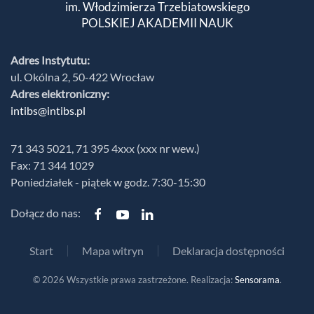
im. Włodzimierza Trzebiatowskiego
POLSKIEJ AKADEMII NAUK
Adres Instytutu:
ul. Okólna 2, 50-422 Wrocław
Adres elektroniczny:
intibs@intibs.pl
71 343 5021, 71 395 4xxx (xxx nr wew.)
Fax: 71 344 1029
Poniedziałek - piątek w godz. 7:30-15:30
Dołącz do nas:
Start
Mapa witryn
Deklaracja dostępności
©
2026
Wszystkie prawa zastrzeżone. Realizacja:
Sensorama
.