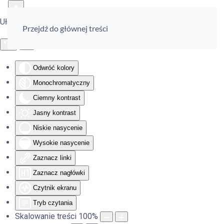
Ułatwienia dostępu
Przejdź do głównej treści
Odwróć kolory
Monochromatyczny
Ciemny kontrast
Jasny kontrast
Niskie nasycenie
Wysokie nasycenie
Zaznacz linki
Zaznacz nagłówki
Czytnik ekranu
Tryb czytania
Skalowanie treści
100
%