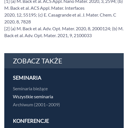
[1] (a) M. Back et al. ACS Appl. Nano Mater. 2020, 3, 2594; (b)
M. Back et al. ACS Appl. Mater. Interfaces
2020, 12, 55195; (c) E. Casagrande et al. J. Mater. Chem. C
2020, 8, 7828
[2] (a) M. Back et al. Adv. Opt. Mater. 2020, 8, 2000124; (b) M.
Back et al. Adv. Opt. Mater. 2021, 9, 2100033
ZOBACZ TAKŻE
SEMINARIA
Seminaria bieżące
Wszystkie seminaria
Archiwum (2001–2009)
KONFERENCJE