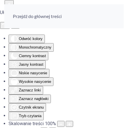
Ułatwienia dostępu
Przejdź do głównej treści
Odwróć kolory
Monochromatyczny
Ciemny kontrast
Jasny kontrast
Niskie nasycenie
Wysokie nasycenie
Zaznacz linki
Zaznacz nagłówki
Czytnik ekranu
Tryb czytania
Skalowanie treści
100
%