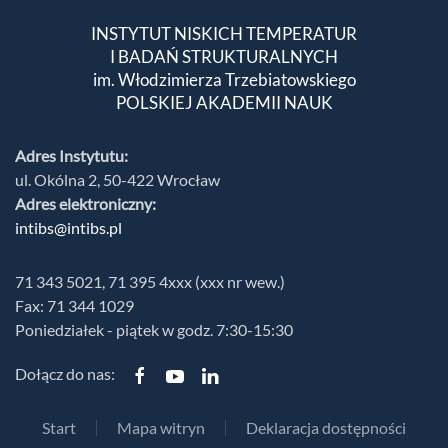
INSTYTUT NISKICH TEMPERATUR
I BADAŃ STRUKTURALNYCH
im. Włodzimierza Trzebiatowskiego
POLSKIEJ AKADEMII NAUK
Adres Instytutu:
ul. Okólna 2, 50-422 Wrocław
Adres elektroniczny:
intibs@intibs.pl
71 343 5021, 71 395 4xxx (xxx nr wew.)
Fax: 71 344 1029
Poniedziałek - piątek w godz. 7:30-15:30
Dołącz do nas:
Start
Mapa witryn
Deklaracja dostępności