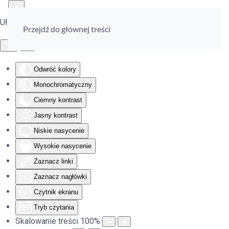
Ułatwienia dostępu
Przejdź do głównej treści
Odwróć kolory
Monochromatyczny
Ciemny kontrast
Jasny kontrast
Niskie nasycenie
Wysokie nasycenie
Zaznacz linki
Zaznacz nagłówki
Czytnik ekranu
Tryb czytania
Skalowanie treści
100
%