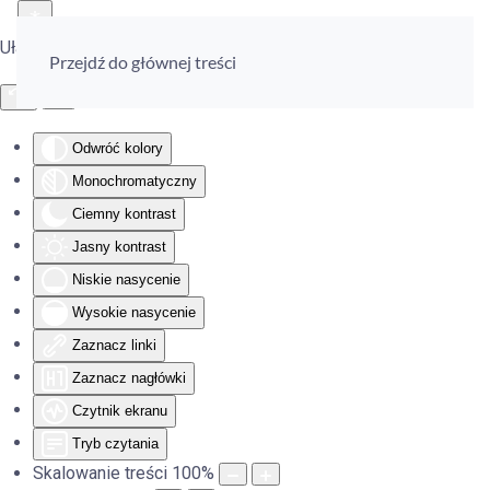
Ułatwienia dostępu
Przejdź do głównej treści
Odwróć kolory
Monochromatyczny
Ciemny kontrast
Jasny kontrast
Niskie nasycenie
Wysokie nasycenie
Zaznacz linki
Zaznacz nagłówki
Czytnik ekranu
Tryb czytania
Skalowanie treści
100
%