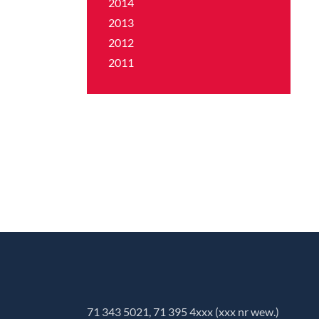
2014
2013
2012
2011
71 343 5021, 71 395 4xxx (xxx nr wew.)