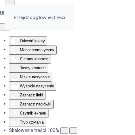
Ułatwienia dostępu
Przejdź do głównej treści
Odwróć kolory
Monochromatyczny
Ciemny kontrast
Jasny kontrast
Niskie nasycenie
Wysokie nasycenie
Zaznacz linki
Zaznacz nagłówki
Czytnik ekranu
Tryb czytania
Skalowanie treści
100
%