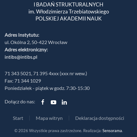
I BADAŃ STRUKTURALNYCH
im. Włodzimierza Trzebiatowskiego
POLSKIEJ AKADEMII NAUK
Adres Instytutu:
ul. Okólna 2, 50-422 Wrocław
Adres elektroniczny:
intibs@intibs.pl
71 343 5021, 71 395 4xxx (xxx nr wew.)
Fax: 71 344 1029
Poniedziałek - piątek w godz. 7:30-15:30
Dołącz do nas:
Start
Mapa witryn
Deklaracja dostępności
©
2026
Wszystkie prawa zastrzeżone. Realizacja:
Sensorama
.