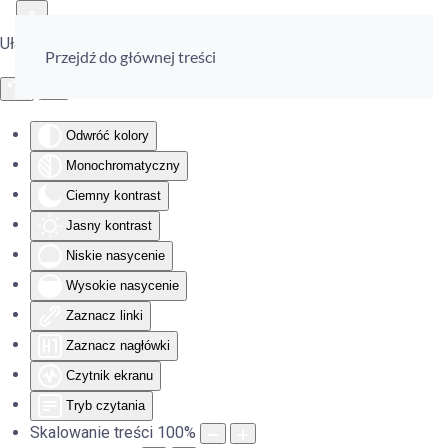
Ułatwienia dostępu
Przejdź do głównej treści
Odwróć kolory
Monochromatyczny
Ciemny kontrast
Jasny kontrast
Niskie nasycenie
Wysokie nasycenie
Zaznacz linki
Zaznacz nagłówki
Czytnik ekranu
Tryb czytania
Skalowanie treści
100
%